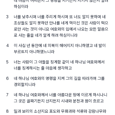
네 마음이 어떠한지 그 명령을 지키는지 지키지 않는지 알려
하심이라
3
너를 낮추시며 너를 주리게 하시며 또 너도 알지 못하며 네
조상들도 알지 못하던 만나를 네게 먹이신 것은 사람이 떡으
로만 사는 것이 아니요 여호와의 입에서 나오는 모든 말씀으
로 사는 줄을 네가 알게 하려 하심이니라
4
이 사십 년 동안에 네 의복이 해어지지 아니하였고 네 발이
부르트지 아니하였느니라
5
너는 사람이 그 아들을 징계함 같이 네 하나님 여호와께서
너를 징계하시는 줄 마음에 생각하고
6
네 하나님 여호와의 명령을 지켜 그의 길을 따라가며 그를
경외할지니라
7
네 하나님 여호와께서 너를 아름다운 땅에 이르게 하시나니
그 곳은 골짜기든지 산지든지 시내와 분천과 샘이 흐르고
8
밀과 보리의 소산지요 포도와 무화과와 석류와 감람나무와