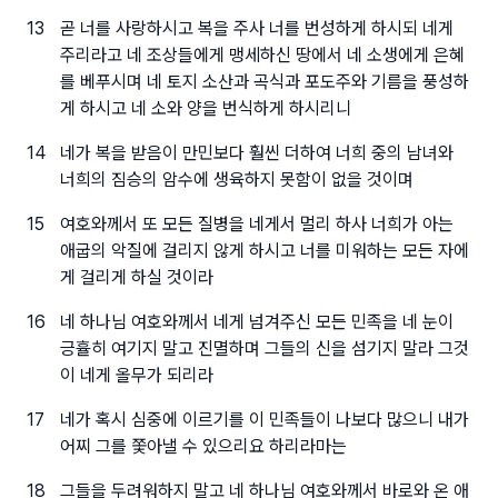
13
곧 너를 사랑하시고 복을 주사 너를 번성하게 하시되 네게
주리라고 네 조상들에게 맹세하신 땅에서 네 소생에게 은혜
를 베푸시며 네 토지 소산과 곡식과 포도주와 기름을 풍성하
게 하시고 네 소와 양을 번식하게 하시리니
14
네가 복을 받음이 만민보다 훨씬 더하여 너희 중의 남녀와
너희의 짐승의 암수에 생육하지 못함이 없을 것이며
15
여호와께서 또 모든 질병을 네게서 멀리 하사 너희가 아는
애굽의 악질에 걸리지 않게 하시고 너를 미워하는 모든 자에
게 걸리게 하실 것이라
16
네 하나님 여호와께서 네게 넘겨주신 모든 민족을 네 눈이
긍휼히 여기지 말고 진멸하며 그들의 신을 섬기지 말라 그것
이 네게 올무가 되리라
17
네가 혹시 심중에 이르기를 이 민족들이 나보다 많으니 내가
어찌 그를 쫓아낼 수 있으리요 하리라마는
18
그들을 두려워하지 말고 네 하나님 여호와께서 바로와 온 애