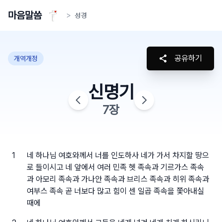
마음말씀
>
성경
공유하기
개역개정
신명기
7
장
1
네 하나님 여호와께서 너를 인도하사 네가 가서 차지할 땅으
로 들이시고 네 앞에서 여러 민족 헷 족속과 기르가스 족속
과 아모리 족속과 가나안 족속과 브리스 족속과 히위 족속과
여부스 족속 곧 너보다 많고 힘이 센 일곱 족속을 쫓아내실
때에