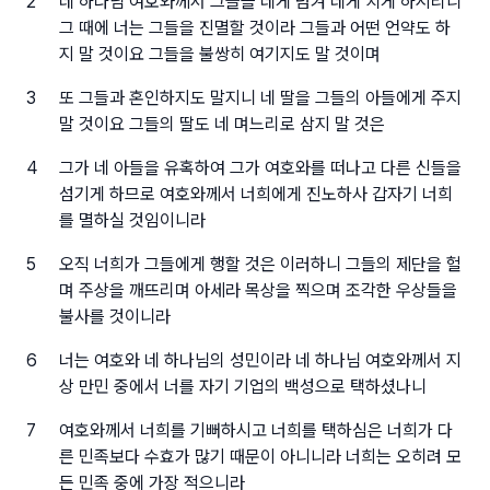
2
네 하나님 여호와께서 그들을 네게 넘겨 네게 치게 하시리니
그 때에 너는 그들을 진멸할 것이라 그들과 어떤 언약도 하
지 말 것이요 그들을 불쌍히 여기지도 말 것이며
3
또 그들과 혼인하지도 말지니 네 딸을 그들의 아들에게 주지
말 것이요 그들의 딸도 네 며느리로 삼지 말 것은
4
그가 네 아들을 유혹하여 그가 여호와를 떠나고 다른 신들을
섬기게 하므로 여호와께서 너희에게 진노하사 갑자기 너희
를 멸하실 것임이니라
5
오직 너희가 그들에게 행할 것은 이러하니 그들의 제단을 헐
며 주상을 깨뜨리며 아세라 목상을 찍으며 조각한 우상들을
불사를 것이니라
6
너는 여호와 네 하나님의 성민이라 네 하나님 여호와께서 지
상 만민 중에서 너를 자기 기업의 백성으로 택하셨나니
7
여호와께서 너희를 기뻐하시고 너희를 택하심은 너희가 다
른 민족보다 수효가 많기 때문이 아니니라 너희는 오히려 모
든 민족 중에 가장 적으니라