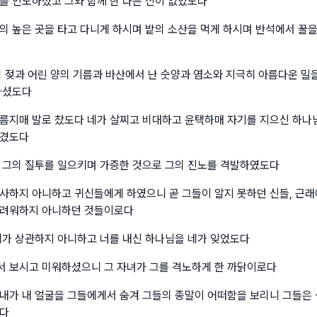
를 인도하셨고 그와 함께 한 다른 신이 없었도다
의 높은 곳을 타고 다니게 하시며 밭의 소산을 먹게 하시며 반석에서 꿀을
의 젖과 어린 양의 기름과 바산에서 난 숫양과 염소와 지극히 아름다운 밀
하셨도다
름지매 발로 찼도다 네가 살찌고 비대하고 윤택하매 자기를 지으신 하나
여겼도다
 그의 질투를 일으키며 가증한 것으로 그의 진노를 격발하였도다
사하지 아니하고 귀신들에게 하였으니 곧 그들이 알지 못하던 신들, 근래
두려워하지 아니하던 것들이로다
네가 상관하지 아니하고 너를 내신 하나님을 네가 잊었도다
 보시고 미워하셨으니 그 자녀가 그를 격노하게 한 까닭이로다
내가 내 얼굴을 그들에게서 숨겨 그들의 종말이 어떠함을 보리니 그들은 
로다