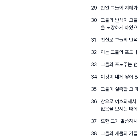
29
만일 그들이 지혜가
30
그들의 반석이 그들
을 도망하게 하였
31
진실로 그들의 반석
32
이는 그들의 포도나
33
그들의 포도주는 뱀
34
이것이 내게 쌓여 
35
그들이 실족할 그 
36
참으로 여호와께서 
없음을 보시는 때
37
또한 그가 말씀하시
38
그들의 제물의 기름