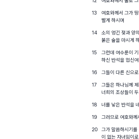
12
여호와께서 홀로 그
13
여호와께서 그가 땅
빨게 하시며
14
소의 엉긴 젖과 양
붉은 술을 마시게 
15
그런데 여수룬이 기
하신 반석을 업신
16
그들이 다른 신으로
17
그들은 하나님께 제
너희의 조상들이 
18
너를 낳은 반석을 
19
그러므로 여호와께서
20
그가 말씀하시기를 
이 없는 자녀임이