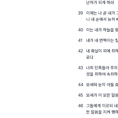
난처가 되게 하라
39
이제는 나 곧 내가
니 내 손에서 능히
40
이는 내가 하늘을 
41
내가 내 번쩍이는 
42
내 화살이 피에 취
로다
43
너희 민족들아 주의
성을 위하여 속죄
44
모세와 눈의 아들 
45
모세가 이 모든 말
46
그들에게 이르되 내
든 말씀을 지켜 행