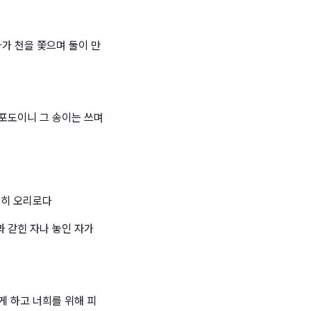
가 천을 쫓으며 둘이 만
포도이니 그 송이는 쓰며
속히 오리로다
 갇힌 자나 놓인 자가
게 하고 너희를 위해 피