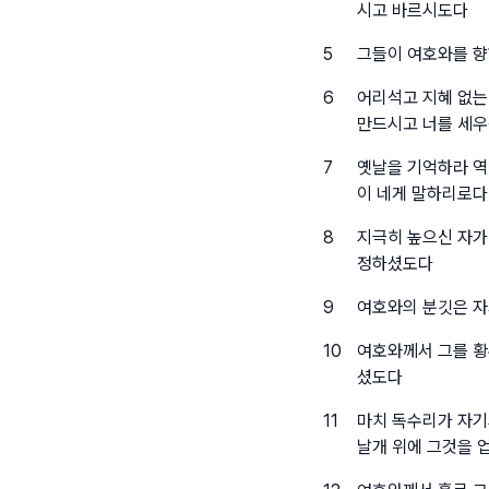
시고 바르시도다
5
그들이 여호와를 향
6
어리석고 지혜 없는
만드시고 너를 세
7
옛날을 기억하라 역
이 네게 말하리로다
8
지극히 높으신 자가
정하셨도다
9
여호와의 분깃은 자
10
여호와께서 그를 황
셨도다
11
마치 독수리가 자기
날개 위에 그것을 