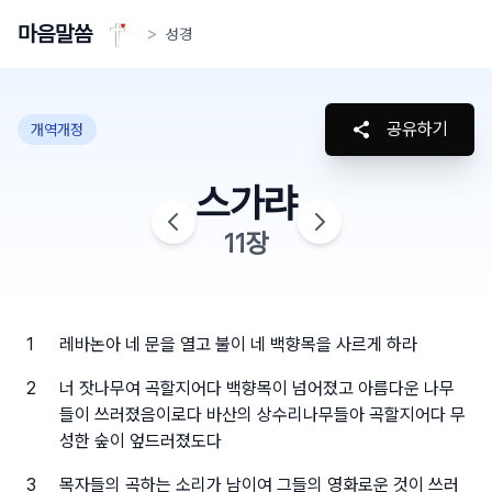
마음말씀
>
성경
공유하기
개역개정
스가랴
11
장
1
레바논아 네 문을 열고 불이 네 백향목을 사르게 하라
2
너 잣나무여 곡할지어다 백향목이 넘어졌고 아름다운 나무
들이 쓰러졌음이로다 바산의 상수리나무들아 곡할지어다 무
성한 숲이 엎드러졌도다
3
목자들의 곡하는 소리가 남이여 그들의 영화로운 것이 쓰러