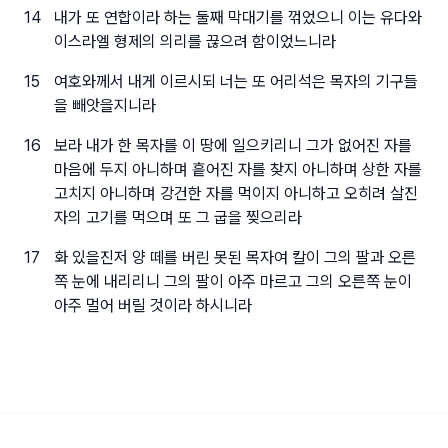
14
내가 또 연합이라 하는 둘째 막대기를 꺾었으니 이는 유다와
이스라엘 형제의 의리를 끊으려 함이었느니라
15
여호와께서 내게 이르시되 너는 또 어리석은 목자의 기구들
을 빼앗을지니라
16
보라 내가 한 목자를 이 땅에 일으키리니 그가 없어진 자를
마음에 두지 아니하며 흩어진 자를 찾지 아니하며 상한 자를
고치지 아니하며 강건한 자를 먹이지 아니하고 오히려 살진
자의 고기를 먹으며 또 그 굽을 찢으리라
17
화 있을진저 양 떼를 버린 못된 목자여 칼이 그의 팔과 오른
쪽 눈에 내리리니 그의 팔이 아주 마르고 그의 오른쪽 눈이
아주 멀어 버릴 것이라 하시니라
본서에 사용한 『성경전서 개역개정판』의 저작권은 재단법인 대한성서공회 소유이며 재단법인