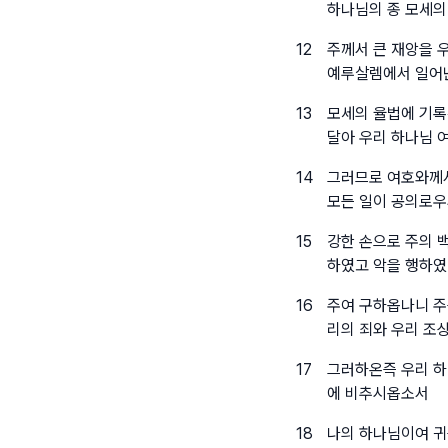
하나님의 종 모세의
12
주께서 큰 재앙을 
예루살렘에서 일어난
13
모세의 율법에 기록
달아 우리 하나님 
14
그러므로 여호와께서
모든 일이 공의로우
15
강한 손으로 주의 
하였고 악을 행하
16
주여 구하옵나니 주
리의 죄와 우리 조
17
그러하온즉 우리 하
에 비추시옵소서
18
나의 하나님이여 귀