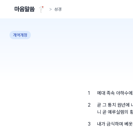
마음말씀
>
성경
개역개정
1
메대 족속 아하수에
2
곧 그 통치 원년에
니 곧 예루살렘의 
3
내가 금식하며 베옷