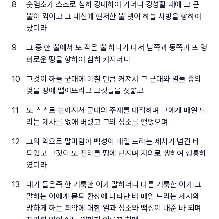
8
숫염소가 스스로 심히 강대하여 가더니 강성할 때에 그 큰
뿔이 꺾이고 그 대신에 현저한 뿔 넷이 하늘 사방을 향하여
났더라
9
그 중 한 뿔에서 또 작은 뿔 하나가 나서 남쪽과 동쪽과 또 영
화로운 땅을 향하여 심히 커지더니
10
그것이 하늘 군대에 미칠 만큼 커져서 그 군대와 별들 중의
몇을 땅에 떨어뜨리고 그것들을 짓밟고
11
또 스스로 높아져서 군대의 주재를 대적하며 그에게 매일 드
리는 제사를 없애 버렸고 그의 성소를 헐었으며
12
그의 악으로 말미암아 백성이 매일 드리는 제사가 넘긴 바
되었고 그것이 또 진리를 땅에 던지며 자의로 행하여 형통하
였더라
13
내가 들은즉 한 거룩한 이가 말하더니 다른 거룩한 이가 그
말하는 이에게 묻되 환상에 나타난 바 매일 드리는 제사와
망하게 하는 죄악에 대한 일과 성소와 백성이 내준 바 되며