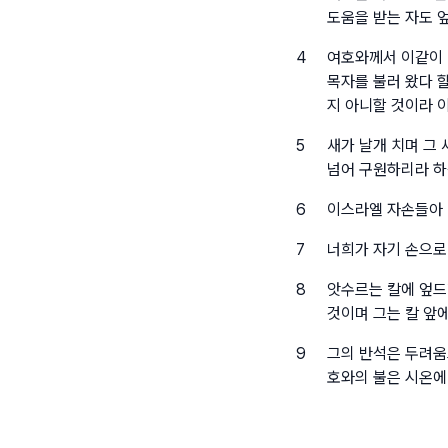
도움을 받는 자도 
4
여호와께서 이같이 
목자를 불러 왔다 
지 아니할 것이라 
5
새가 날개 치며 그
넘어 구원하리라 
6
이스라엘 자손들아 
7
너희가 자기 손으로 
8
앗수르는 칼에 엎드
것이며 그는 칼 앞
9
그의 반석은 두려움
호와의 불은 시온에