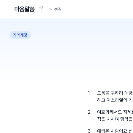
마음말씀
>
성경
개역개정
1
도움을 구하러 애굽
하고 이스라엘의 거
2
여호와께서도 지혜로
집을 치시며 행악을
3
애굽은 사람이요 신