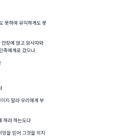
도 못하며 유익하게도 못
타 안장에 얹고 암사자와
 민족에게로 갔으나
라
라
이지 말라 우리에게 부
게 하라 하는도다
허망을 믿어 그것을 의지