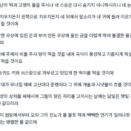
난의 떡과 고생의 물을 주시나 네 스승은 다시 숨기지 아니하시리니 네 눈
치우치든지 왼쪽으로 치우치든지 네 뒤에서 말소리가 네 귀에 들려 이르
 할 것이며
각한 우상에 입힌 은과 부어 만든 우상에 올린 금을 더럽게 하여 불결한 물
리라
자에 주께서 비를 주사 땅이 먹을 것을 내며 곡식이 풍성하고 기름지게 하실
 먹을 것이요
 나귀도 키와 쇠스랑으로 까부르고 맛있게 한 먹이를 먹을 것이며
망대가 무너질 때에 고산마다 준령마다 그 위에 개울과 시냇물이 흐를 것
성의 상처를 싸매시며 그들의 맞은 자리를 고치시는 날에는 달빛은 햇빛 
과 같으리라
이 원방에서부터 오되 그의 진노가 불 붙듯 하며 빽빽한 연기가 일어나듯
혀는 맹렬한 불 같으며