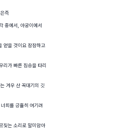
셨은즉
각 중에서, 아궁이에서
을 얻을 것이요 잠잠하고
우리가 빠른 짐승을 타리
는 겨우 산 꼭대기의 깃
 너희를 긍휼히 여기려
부르짖는 소리로 말미암아