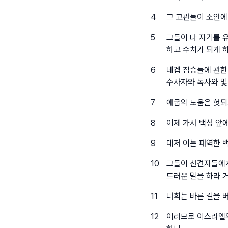
4
그 고관들이 소안에
5
그들이 다 자기를 
하고 수치가 되게 
6
네겝 짐승들에 관한
수사자와 독사와 및
7
애굽의 도움은 헛되
8
이제 가서 백성 앞
9
대저 이는 패역한 
10
그들이 선견자들에게
드러운 말을 하라 
11
너희는 바른 길을 
12
이러므로 이스라엘의