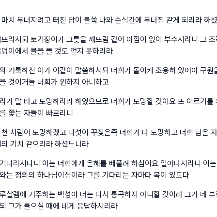
 마치 무너지려고 터진 담이 불쑥 나와 순식간에 무너짐 같게 되리라 하
너뜨리시되 토기장이가 그릇을 깨뜨림 같이 아낌이 없이 부수시리니 그 조
웅덩이에서 물을 뜰 것도 얻지 못하리라
의 거룩하신 이가 이같이 말씀하시되 너희가 돌이켜 조용히 있어야 구원
을 것이거늘 너희가 원하지 아니하고
리가 말 타고 도망하리라 하였으므로 너희가 도망할 것이요 또 이르기를 
를 쫓는 자들이 빠르리니
 천 사람이 도망하겠고 다섯이 꾸짖은즉 너희가 다 도망하고 너희 남은 자
위의 기치 같으리라 하셨느니라
기다리시나니 이는 너희에게 은혜를 베풀려 하심이요 일어나시리니 이는
와는 정의의 하나님이심이라 그를 기다리는 자마다 복이 있도다
루살렘에 거주하는 백성아 너는 다시 통곡하지 아니할 것이라 그가 네 
되 그가 들으실 때에 네게 응답하시리라