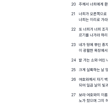
20
주께서 너희에게 환
21
너희가 오른쪽으로 
너희는 이리로 가라
22
또 너희가 너희 조
르기를 나가라 하
23
네가 땅에 뿌린 종
이 광활한 목장에서
24
밭 가는 소와 어린
25
크게 살륙하는 날 
26
여호와께서 자기 백
되어 일곱 날의 빛
27
보라 여호와의 이름
노가 찼으며 그의 