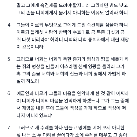
말고 그에게 속건제를 드려야 할지니라 그리하면 병도 낫고
그의 손을 너희에게서 옮기지 아니하는 이유도 알리라 하니
4
그들이 이르되 무엇으로 그에게 드릴 속건제를 삼을까 하니
이르되 블레셋 사람의 방백의 수효대로 금 독종 다섯과 금
쥐 다섯 마리라야 하리니 너희와 너희 통치자에게 내린 재앙
이 같음이니라
5
그러므로 너희는 너희의 독한 종기의 형상과 땅을 해롭게 하
는 쥐의 형상을 만들어 이스라엘 신께 영광을 돌리라 그가
혹 그의 손을 너희와 너희의 신들과 너희 땅에서 가볍게 하
실까 하노라
6
애굽인과 바로가 그들의 마음을 완악하게 한 것 같이 어찌하
여 너희가 너희의 마음을 완악하게 하겠느냐 그가 그들 중에
서 재앙을 내린 후에 그들이 백성을 가게 하므로 백성이 떠
나지 아니하였느냐
7
그러므로 새 수레를 하나 만들고 멍에를 메어 보지 아니한
젖 나는 소 두 마리를 끌어다가 소에 수레를 메우고 그 송아