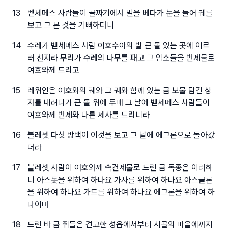
13
벧세메스 사람들이 골짜기에서 밀을 베다가 눈을 들어 궤를
보고 그 본 것을 기뻐하더니
14
수레가 벧세메스 사람 여호수아의 밭 큰 돌 있는 곳에 이르
러 선지라 무리가 수레의 나무를 패고 그 암소들을 번제물로
여호와께 드리고
15
레위인은 여호와의 궤와 그 궤와 함께 있는 금 보물 담긴 상
자를 내려다가 큰 돌 위에 두매 그 날에 벧세메스 사람들이
여호와께 번제와 다른 제사를 드리니라
16
블레셋 다섯 방백이 이것을 보고 그 날에 에그론으로 돌아갔
더라
17
블레셋 사람이 여호와께 속건제물로 드린 금 독종은 이러하
니 아스돗을 위하여 하나요 가사를 위하여 하나요 아스글론
을 위하여 하나요 가드를 위하여 하나요 에그론을 위하여 하
나이며
18
드린 바 금 쥐들은 견고한 성읍에서부터 시골의 마을에까지