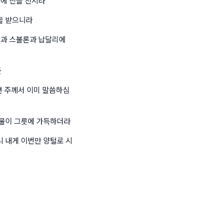
기에 진을 친지라
을 받으니라
셀과 스불론과 납달리에
든
면 주께서 이미 말씀하심
 물이 그릇에 가득하더라
 내게 이번만 양털로 시