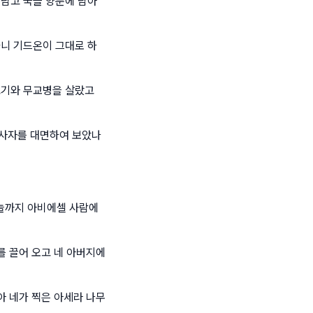
 담고 국을 양푼에 담아
하니 기드온이 그대로 하
고기와 무교병을 살랐고
 사자를 대면하여 보았나
늘까지 아비에셀 사람에
를 끌어 오고 네 아버지에
아 네가 찍은 아세라 나무