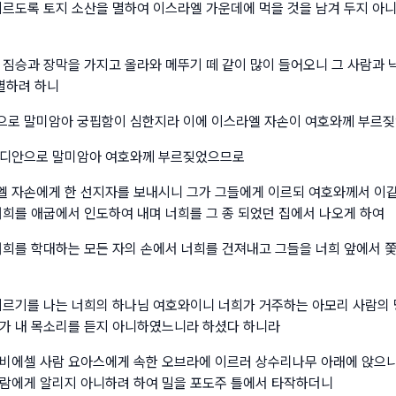
이르도록 토지 소산을 멸하여 이스라엘 가운데에 먹을 것을 남겨 두지 아
 짐승과 장막을 가지고 올라와 메뚜기 떼 같이 많이 들어오니 그 사람과
 멸하려 하니
으로 말미암아 궁핍함이 심한지라 이에 이스라엘 자손이 여호와께 부르
미디안으로 말미암아 여호와께 부르짖었으므로
 자손에게 한 선지자를 보내시니 그가 그들에게 이르되 여호와께서 이
너희를 애굽에서 인도하여 내며 너희를 그 종 되었던 집에서 나오게 하여
너희를 학대하는 모든 자의 손에서 너희를 건져내고 그들을 너희 앞에서 
이르기를 나는 너희의 하나님 여호와이니 너희가 거주하는 아모리 사람의
가 내 목소리를 듣지 아니하였느니라 하셨다 하니라
비에셀 사람 요아스에게 속한 오브라에 이르러 상수리나무 아래에 앉으니
람에게 알리지 아니하려 하여 밀을 포도주 틀에서 타작하더니