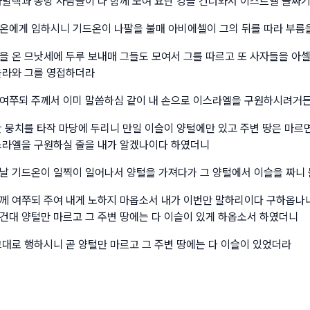
아말렉과 동방 사람들이 다 함께 모여 요단 강을 건너와서 이스르엘 골짜
온에게 임하시니 기드온이 나팔을 불매 아비에셀이 그의 뒤를 따라 부름
을 온 므낫세에 두루 보내매 그들도 모여서 그를 따르고 또 사자들을 아
올라와 그를 영접하더라
여쭈되 주께서 이미 말씀하심 같이 내 손으로 이스라엘을 구원하시려거
한 뭉치를 타작 마당에 두리니 만일 이슬이 양털에만 있고 주변 땅은 마르
스라엘을 구원하실 줄을 내가 알겠나이다 하였더니
날 기드온이 일찍이 일어나서 양털을 가져다가 그 양털에서 이슬을 짜니
께 여쭈되 주여 내게 노하지 마옵소서 내가 이번만 말하리이다 구하옵나니
건대 양털만 마르고 그 주변 땅에는 다 이슬이 있게 하옵소서 하였더니
그대로 행하시니 곧 양털만 마르고 그 주변 땅에는 다 이슬이 있었더라