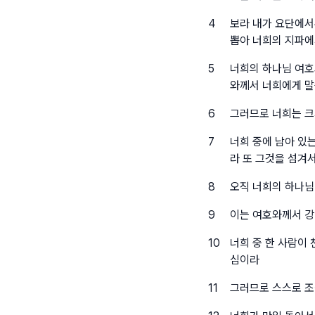
4
보라 내가 요단에서
뽑아 너희의 지파에
5
너희의 하나님 여호
와께서 너희에게 말
6
그러므로 너희는 크
7
너희 중에 남아 있
라 또 그것을 섬겨
8
오직 너희의 하나님
9
이는 여호와께서 강
10
너희 중 한 사람이
심이라
11
그러므로 스스로 조