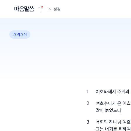
마음말씀
>
성경
개역개정
1
여호와께서 주위의 
2
여호수아가 온 이스
많아 늙었도다
3
너희의 하나님 여호
그는 너희를 위하여