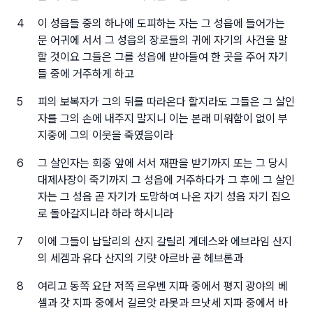
4
이 성읍들 중의 하나에 도피하는 자는 그 성읍에 들어가는
문 어귀에 서서 그 성읍의 장로들의 귀에 자기의 사건을 말
할 것이요 그들은 그를 성읍에 받아들여 한 곳을 주어 자기
들 중에 거주하게 하고
5
피의 보복자가 그의 뒤를 따라온다 할지라도 그들은 그 살인
자를 그의 손에 내주지 말지니 이는 본래 미워함이 없이 부
지중에 그의 이웃을 죽였음이라
6
그 살인자는 회중 앞에 서서 재판을 받기까지 또는 그 당시
대제사장이 죽기까지 그 성읍에 거주하다가 그 후에 그 살인
자는 그 성읍 곧 자기가 도망하여 나온 자기 성읍 자기 집으
로 돌아갈지니라 하라 하시니라
7
이에 그들이 납달리의 산지 갈릴리 게데스와 에브라임 산지
의 세겜과 유다 산지의 기럇 아르바 곧 헤브론과
8
여리고 동쪽 요단 저쪽 르우벤 지파 중에서 평지 광야의 베
셀과 갓 지파 중에서 길르앗 라못과 므낫세 지파 중에서 바