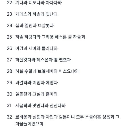
22
기나와 디모나와 아다다와
23
게데스와 하솔과 잇난과
24
십과 델렘과 브알롯과
25
하솔 하닷다와 그리욧 헤스론 곧 하솔과
26
아맘과 세마와 몰라다와
27
하살갓다와 헤스몬과 벧 벨렛과
28
하살 수알과 브엘세바와 비스요댜와
29
바알라와 이임과 에셈과
30
엘돌랏과 그실과 홀마와
31
시글락과 맛만나와 산산나와
32
르바옷과 실힘과 아인과 림몬이니 모두 스물아홉 성읍과 그
마을들이었으며