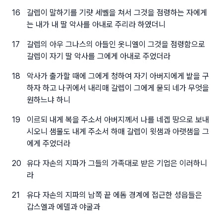
16
갈렙이 말하기를 기럇 세벨을 쳐서 그것을 점령하는 자에게
는 내가 내 딸 악사를 아내로 주리라 하였더니
17
갈렙의 아우 그나스의 아들인 옷니엘이 그것을 점령함으로
갈렙이 자기 딸 악사를 그에게 아내로 주었더라
18
악사가 출가할 때에 그에게 청하여 자기 아버지에게 밭을 구
하자 하고 나귀에서 내리매 갈렙이 그에게 묻되 네가 무엇을
원하느냐 하니
19
이르되 내게 복을 주소서 아버지께서 나를 네겝 땅으로 보내
시오니 샘물도 내게 주소서 하매 갈렙이 윗샘과 아랫샘을 그
에게 주었더라
20
유다 자손의 지파가 그들의 가족대로 받은 기업은 이러하니
라
21
유다 자손의 지파의 남쪽 끝 에돔 경계에 접근한 성읍들은
갑스엘과 에델과 야굴과