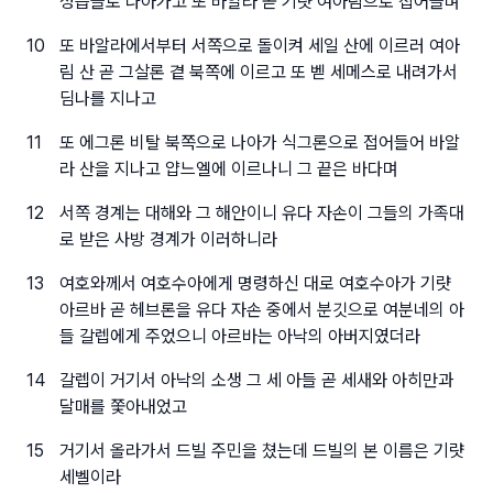
성읍들로 나아가고 또 바알라 곧 기럇 여아림으로 접어들며
10
또 바알라에서부터 서쪽으로 돌이켜 세일 산에 이르러 여아
림 산 곧 그살론 곁 북쪽에 이르고 또 벧 세메스로 내려가서
딤나를 지나고
11
또 에그론 비탈 북쪽으로 나아가 식그론으로 접어들어 바알
라 산을 지나고 얍느엘에 이르나니 그 끝은 바다며
12
서쪽 경계는 대해와 그 해안이니 유다 자손이 그들의 가족대
로 받은 사방 경계가 이러하니라
13
여호와께서 여호수아에게 명령하신 대로 여호수아가 기럇
아르바 곧 헤브론을 유다 자손 중에서 분깃으로 여분네의 아
들 갈렙에게 주었으니 아르바는 아낙의 아버지였더라
14
갈렙이 거기서 아낙의 소생 그 세 아들 곧 세새와 아히만과
달매를 쫓아내었고
15
거기서 올라가서 드빌 주민을 쳤는데 드빌의 본 이름은 기럇
세벨이라