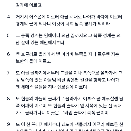
갈가에 이르고
4
거기서 아스몬에 이르러 애굽 시내로 나아가 바다에 이르러
경계의 끝이 되나니 이것이 너희 남쪽 경계가 되리라
5
그 동쪽 경계는 염해이니 요단 끝까지요 그 북쪽 경계는 요
단 끝에 있는 해만에서부터
6
벧 호글라로 올라가서 벧 아라바 북쪽을 지나 르우벤 자손
보한의 돌에 이르고
7
또 아골 골짜기에서부터 드빌을 지나 북쪽으로 올라가서 그
강 남쪽에 있는 아둠밈 비탈 맞은편 길갈을 향하고 나아가
엔 세메스 물들을 지나 엔로겔에 이르며
8
또 힌놈의 아들의 골짜기로 올라가서 여부스 곧 예루살렘 남
쪽 어깨에 이르며 또 힌놈의 골짜기 앞 서쪽에 있는 산 꼭대
기로 올라가나니 이곳은 르바임 골짜기 북쪽 끝이며
9
또 이 산 꼭대기에서부터 넵도아 샘물까지 이르러 에브론 산