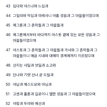
43
입다와 아스나와 느십과
44
그일라와 악십과 마레사니 아홉 성읍과 그 마을들이었으며
45
에그론과 그 촌락들과 그 마을들과
46
에그론에서부터 바다까지 아스돗 곁에 있는 모든 성읍과 그
마을들이었으며
47
아스돗과 그 촌락들과 그 마을들과 가사와 그 촌락들과 그
마을들이니 애굽 시내와 대해의 경계에까지 이르렀으며
48
산지는 사밀과 얏딜과 소고와
49
단나와 기럇 산나 곧 드빌과
50
아납과 에스드모와 아님과
51
고센과 홀론과 길로이니 열한 성읍과 그 마을들이었으며
52
아랍과 두마와 에산과