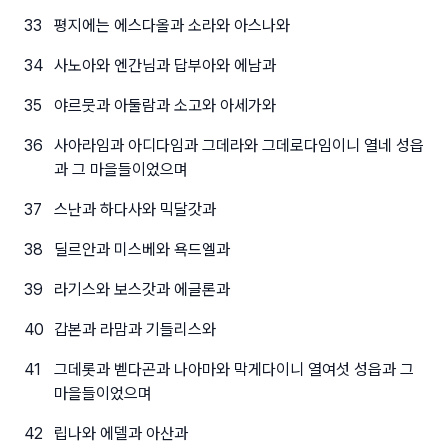
33
평지에는 에스다올과 소라와 아스나와
34
사노아와 엔간님과 답부아와 에남과
35
야르뭇과 아둘람과 소고와 아세가와
36
사아라임과 아디다임과 그데라와 그데로다임이니 열네 성읍
과 그 마을들이었으며
37
스난과 하다사와 믹달갓과
38
딜르안과 미스베와 욕드엘과
39
라기스와 보스갓과 에글론과
40
갑본과 라맘과 기들리스와
41
그데롯과 벧다곤과 나아마와 막게다이니 열여섯 성읍과 그
마을들이었으며
42
립나와 에델과 아산과