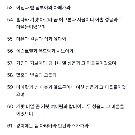
53
야님과 벧 답부아와 아베가와
54
훔다와 기럇 아르바 곧 헤브론과 시올이니 아홉 성읍과 그
마을들이었으며
55
마온과 갈멜과 십과 윳다와
56
이스르엘과 욕드암과 사노아와
57
가인과 기브아와 딤나니 열 성읍과 그 마을들이었으며
58
할훌과 벧술과 그돌과
59
마아랏과 벧 아놋과 엘드곤이니 여섯 성읍과 그 마을들이었
으며
60
기럇 바알 곧 기럇 여아림과 랍바이니 두 성읍과 그 마을들
이었으며
61
광야에는 벧 아라바와 밋딘과 스가가와