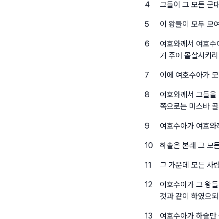
4
그들이 그 모든 군
5
이 왕들이 모두 모
6
여호와께서 여호수아
겨 주어 몰살시키리
7
이에 여호수아가 모
8
여호와께서 그들을 
쪽으로는 미스바 골
9
여호수아가 여호와께
10
하솔은 본래 그 모
11
그 가운데 모든 사
12
여호수아가 그 왕들
것과 같이 하였으되
13
여호수아가 하솔만 