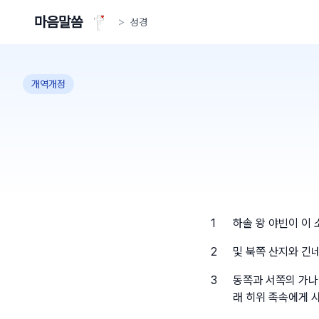
마음말씀
>
성경
개역개정
1
하솔 왕 야빈이 이 
2
및 북쪽 산지와 긴
3
동쪽과 서쪽의 가나
래 히위 족속에게 