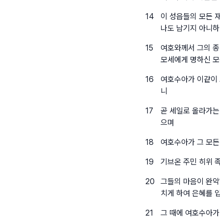
14
이 성읍들의 모든 
나도 남기지 아니
15
여호와께서 그의 종
모세에게 명하신 모
16
여호수아가 이같이 
니
17
곧 세일로 올라가는
으며
18
여호수아가 그 모든
19
기브온 주민 히위 
20
그들의 마음이 완악
치게 하여 은혜를 
21
그 때에 여호수아가