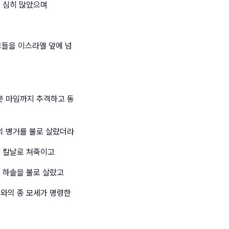
도 심히 많았으며
들을 이스라엘 앞에 넘
봇 마임까지 추격하고 동
의 병거를 불로 살랐더라
을 칼날로 쳐죽이고
 하솔을 불로 살랐고
호와의 종 모세가 명령한