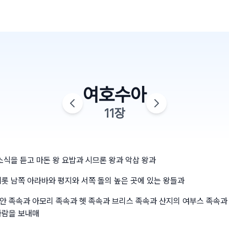
여호수아
11
장
소식을 듣고 마돈 왕 요밥과 시므론 왕과 악삽 왕과
네롯 남쪽 아라바와 평지와 서쪽 돌의 높은 곳에 있는 왕들과
안 족속과 아모리 족속과 헷 족속과 브리스 족속과 산지의 여부스 족속과 
사람을 보내매