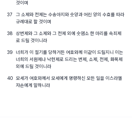
것이며
37
그 소제와 전제는 수송아지와 숫양과 어린 양의 수효를 따라
규례대로 할 것이며
38
상번제와 그 소제와 그 전제 외에 숫염소 한 마리를 속죄제
로 드릴 것이니라
39
너희가 이 절기를 당하거든 여호와께 이같이 드릴지니 이는
너희의 서원제나 낙헌제로 드리는 번제, 소제, 전제, 화목제
외에 드릴 것이니라
40
모세가 여호와께서 모세에게 명령하신 모든 일을 이스라엘
자손에게 말하니라
본서에 사용한 『성경전서 개역개정판』의 저작권은 재단법인 대한성서공회 소유이며 재단법인
대한성서공회의 허락을 받고 사용하였음