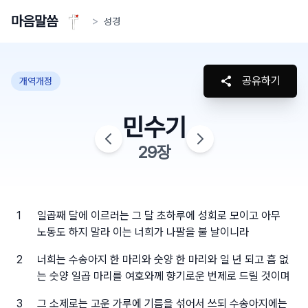
마음말씀
>
성경
공유하기
개역개정
민수기
29
장
1
일곱째 달에 이르러는 그 달 초하루에 성회로 모이고 아무
노동도 하지 말라 이는 너희가 나팔을 불 날이니라
2
너희는 수송아지 한 마리와 숫양 한 마리와 일 년 되고 흠 없
는 숫양 일곱 마리를 여호와께 향기로운 번제로 드릴 것이며
3
그 소제로는 고운 가루에 기름을 섞어서 쓰되 수송아지에는