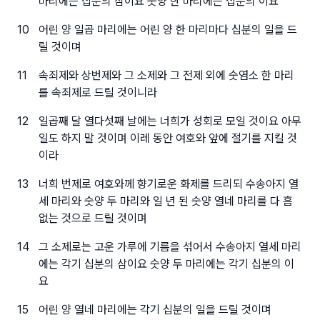
마리에는 십분의 삼이요 숫양 한 마리에는 십분의 이요
10
어린 양 일곱 마리에는 어린 양 한 마리마다 십분의 일을 드
릴 것이며
11
속죄제와 상번제와 그 소제와 그 전제 외에 숫염소 한 마리
를 속죄제로 드릴 것이니라
12
일곱째 달 열다섯째 날에는 너희가 성회로 모일 것이요 아무
일도 하지 말 것이며 이레 동안 여호와 앞에 절기를 지킬 것
이라
13
너희 번제로 여호와께 향기로운 화제를 드리되 수송아지 열
세 마리와 숫양 두 마리와 일 년 된 숫양 열네 마리를 다 흠
없는 것으로 드릴 것이며
14
그 소제로는 고운 가루에 기름을 섞어서 수송아지 열세 마리
에는 각기 십분의 삼이요 숫양 두 마리에는 각기 십분의 이
요
15
어린 양 열네 마리에는 각기 십분의 일을 드릴 것이며