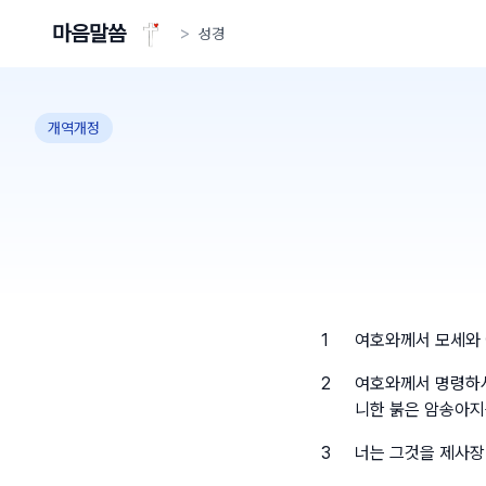
마음말씀
>
성경
개역개정
1
여호와께서 모세와
2
여호와께서 명령하시
니한 붉은 암송아지
3
너는 그것을 제사장