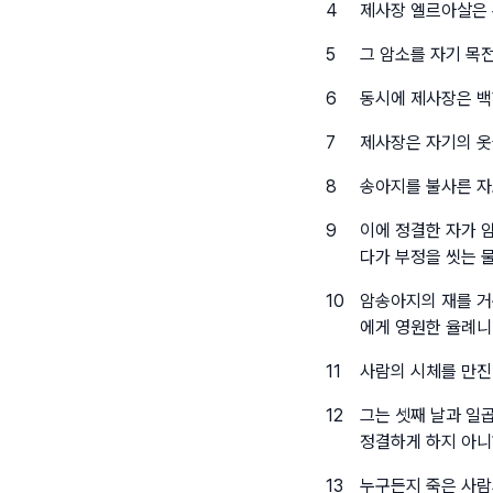
4
제사장 엘르아살은 
5
그 암소를 자기 목
6
동시에 제사장은 백
7
제사장은 자기의 옷
8
송아지를 불사른 자
9
이에 정결한 자가 
다가 부정을 씻는 
10
암송아지의 재를 거
에게 영원한 율례
11
사람의 시체를 만진
12
그는 셋째 날과 일
정결하게 하지 아니
13
누구든지 죽은 사람