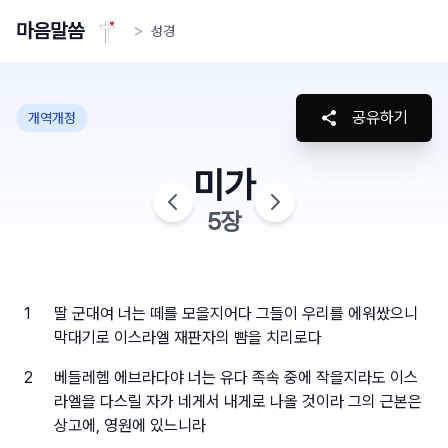
마음말씀
>
성경
공유하기
개역개정
미가
5
장
1
딸 군대여 너는 떼를 모을지어다 그들이 우리를 에워쌌으니
막대기로 이스라엘 재판자의 뺨을 치리로다
2
베들레헴 에브라다야 너는 유다 족속 중에 작을지라도 이스
라엘을 다스릴 자가 네게서 내게로 나올 것이라 그의 근본은
상고에, 영원에 있느니라