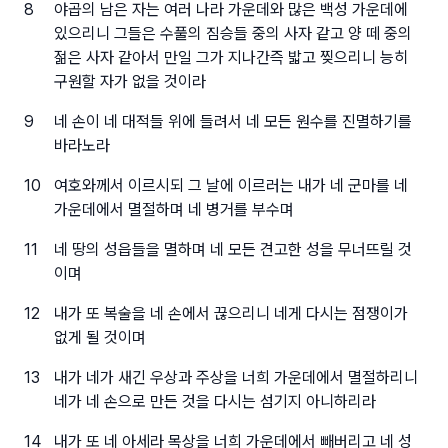
8
야곱의 남은 자는 여러 나라 가운데와 많은 백성 가운데에
있으리니 그들은 수풀의 짐승들 중의 사자 같고 양 떼 중의
젊은 사자 같아서 만일 그가 지나간즉 밟고 찢으리니 능히
구원할 자가 없을 것이라
9
네 손이 네 대적들 위에 들려서 네 모든 원수를 진멸하기를
바라노라
10
여호와께서 이르시되 그 날에 이르러는 내가 네 군마를 네
가운데에서 멸절하며 네 병거를 부수며
11
네 땅의 성읍들을 멸하며 네 모든 견고한 성을 무너뜨릴 것
이며
12
내가 또 복술을 네 손에서 끊으리니 네게 다시는 점쟁이가
없게 될 것이며
13
내가 네가 새긴 우상과 주상을 너희 가운데에서 멸절하리니
네가 네 손으로 만든 것을 다시는 섬기지 아니하리라
14
내가 또 네 아세라 목상을 너희 가운데에서 빼버리고 네 성