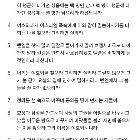
이 행군해 나가던 성읍에는 백 명만 남고 백 명이 행군해 나
가던 성읍에는 열 명만 남으리라 하셨느니라
4
여호와께서 이스라엘 족속에게 이와 같이 말씀하시기를 너
희는 나를 찾으라 그리하면 살리라
5
벧엘을 찾지 말며 길갈로 들어가지 말며 브엘세바로도 나아
가지 말라 길갈은 반드시 사로잡히겠고 벧엘은 비참하게 될
것임이라 하셨나니
6
너희는 여호와를 찾으라 그리하면 살리라 그렇지 않으면 그
가 불 같이 요셉의 집에 임하여 멸하시리니 벧엘에서 그 불
들을 끌 자가 없으리라
7
정의를 쓴 쑥으로 바꾸며 공의를 땅에 던지는 자들아
8
묘성과 삼성을 만드시며 사망의 그늘을 아침으로 바꾸시고
낮을 어두운 밤으로 바꾸시며 바닷물을 불러 지면에 쏟으시
는 이를 찾으라 그의 이름은 여호와시니라