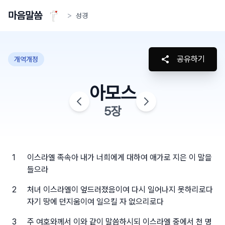
마음말씀
>
성경
공유하기
개역개정
아모스
5
장
1
이스라엘 족속아 내가 너희에게 대하여 애가로 지은 이 말을
들으라
2
처녀 이스라엘이 엎드러졌음이여 다시 일어나지 못하리로다
자기 땅에 던지움이여 일으킬 자 없으리로다
3
주 여호와께서 이와 같이 말씀하시되 이스라엘 중에서 천 명