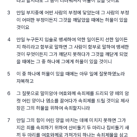
라고 할지라도 그 몸이 더러워져서 허물이 있을 것이요
3
만일 부지중에 어떤 사람의 부정에 닿았는데 그 사람의 부정
이 어떠한 부정이든지 그것을 깨달았을 때에는 허물이 있을
것이요
4
만일 누구든지 입술로 맹세하여 악한 일이든지 선한 일이든
지 하리라고 함부로 말하면 그 사람이 함부로 말하여 맹세한
것이 무엇이든지 그가 깨닫지 못하다가 그것을 깨닫게 되었
을 때에는 그 중 하나에 그에게 허물이 있을 것이니
5
이 중 하나에 허물이 있을 때에는 아무 일에 잘못하였노라
자복하고
6
그 잘못으로 말미암아 여호와께 속죄제를 드리되 양 떼의 암
컷 어린 양이나 염소를 끌어다가 속죄제를 드릴 것이요 제사
장은 그의 허물을 위하여 속죄할지니라
7
만일 그의 힘이 어린 양을 바치는 데에 미치지 못하면 그가
지은 죄를 속죄하기 위하여 산비둘기 두 마리나 집비둘기 새
끼 두 마리를 여호와께로 가져가되 하나는 속죄제물을 삼고