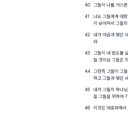
40
그들이 나를 거스른
41
나도 그들에게 대항
이 낮아져서 그들의
42
내가 야곱과 맺은 
라
43
그들이 내 법도를 
릴 것이요 그들은 
44
그런즉 그들이 그들
하고 그들과 맺은 
45
내가 그들의 하나님
을 그들을 위하여 
46
이것은 여호와께서 