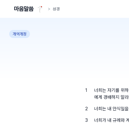
마음말씀
>
성경
개역개정
1
너희는 자기를 위하
에게 경배하지 말라
2
너희는 내 안식일을
3
너희가 내 규례와 