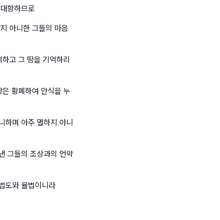
게 대항하므로
받지 아니한 그들의 마음
억하고 그 땅을 기억하리
땅은 황폐하여 안식을 누
니하며 아주 멸하지 아니
낸 그들의 조상과의 언약
 법도와 율법이니라