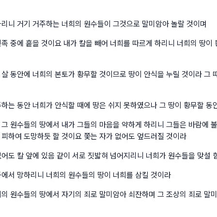
하리니 거기 거주하는 너희의 원수들이 그것으로 말미암아 놀랄 것이며
민족 중에 흩을 것이요 내가 칼을 빼어 너희를 따르게 하리니 너희의 땅이
 살 동안에 너희의 본토가 황무할 것이므로 땅이 안식을 누릴 것이라 그 
주하는 동안 너희가 안식할 때에 땅은 쉬지 못하였으나 그 땅이 황무할 동
 그 원수들의 땅에서 내가 그들의 마음을 약하게 하리니 그들은 바람에 
 피하여 도망하듯 할 것이요 쫓는 자가 없어도 엎드러질 것이라
없어도 칼 앞에 있음 같이 서로 짓밟혀 넘어지리니 너희가 원수들을 맞설 
중에서 망하리니 너희의 원수들의 땅이 너희를 삼킬 것이라
희의 원수들의 땅에서 자기의 죄로 말미암아 쇠잔하며 그 조상의 죄로 말미