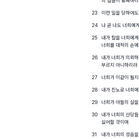
의 길들이 황폐하
23
이런 일을 당하여도
24
나 곧 나도 너희에
25
내가 칼을 너희에게
너희를 대적의 손에
26
내가 너희가 의뢰하
부르지 아니하리라
27
너희가 이같이 될지
28
내가 진노로 너희에
29
너희가 아들의 살을
30
내가 너희의 산당들
싫어할 것이며
31
내가 너희의 성읍을