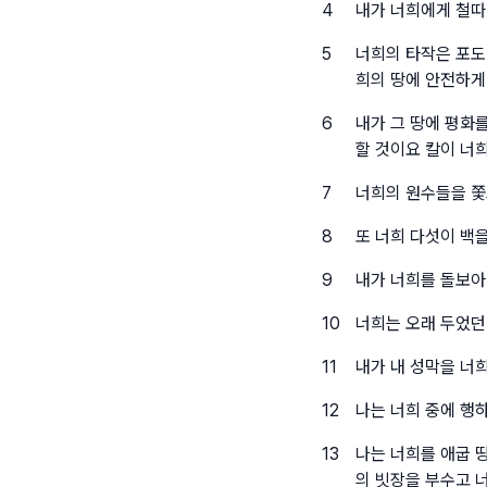
4
내가 너희에게 철따
5
너희의 타작은 포도
희의 땅에 안전하게
6
내가 그 땅에 평화를
할 것이요 칼이 너
7
너희의 원수들을 쫓
8
또 너희 다섯이 백
9
내가 너희를 돌보아
10
너희는 오래 두었던
11
내가 내 성막을 너
12
나는 너희 중에 행
13
나는 너희를 애굽 
의 빗장을 부수고 