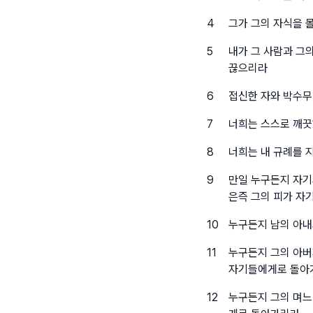
4
그가 그의 자식을 
5
내가 그 사람과 그
끊으리라
6
접신한 자와 박수무
7
너희는 스스로 깨끗
8
너희는 내 규례를 
9
만일 누구든지 자기
은즉 그의 피가 자
10
누구든지 남의 아내
11
누구든지 그의 아버
자기들에게로 돌아
12
누구든지 그의 며느