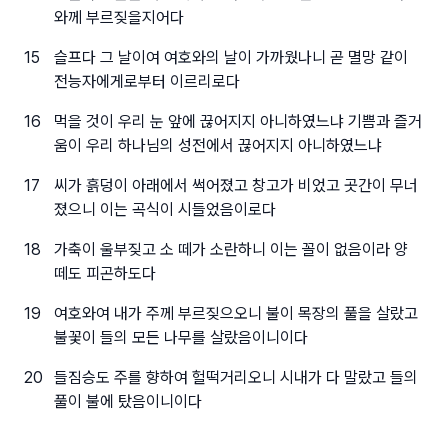
와께 부르짖을지어다
15
슬프다 그 날이여 여호와의 날이 가까웠나니 곧 멸망 같이
전능자에게로부터 이르리로다
16
먹을 것이 우리 눈 앞에 끊어지지 아니하였느냐 기쁨과 즐거
움이 우리 하나님의 성전에서 끊어지지 아니하였느냐
17
씨가 흙덩이 아래에서 썩어졌고 창고가 비었고 곳간이 무너
졌으니 이는 곡식이 시들었음이로다
18
가축이 울부짖고 소 떼가 소란하니 이는 꼴이 없음이라 양
떼도 피곤하도다
19
여호와여 내가 주께 부르짖으오니 불이 목장의 풀을 살랐고
불꽃이 들의 모든 나무를 살랐음이니이다
20
들짐승도 주를 향하여 헐떡거리오니 시내가 다 말랐고 들의
풀이 불에 탔음이니이다