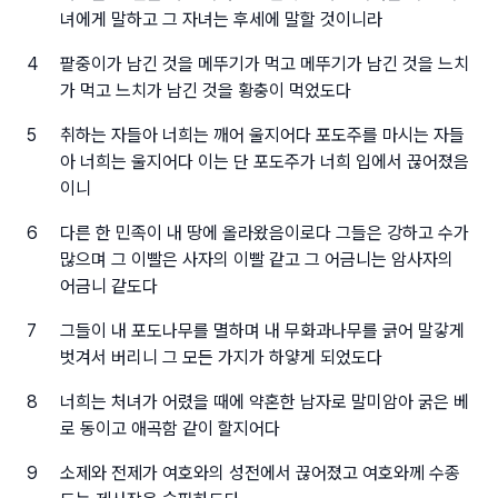
녀에게 말하고 그 자녀는 후세에 말할 것이니라
4
팥중이가 남긴 것을 메뚜기가 먹고 메뚜기가 남긴 것을 느치
가 먹고 느치가 남긴 것을 황충이 먹었도다
5
취하는 자들아 너희는 깨어 울지어다 포도주를 마시는 자들
아 너희는 울지어다 이는 단 포도주가 너희 입에서 끊어졌음
이니
6
다른 한 민족이 내 땅에 올라왔음이로다 그들은 강하고 수가
많으며 그 이빨은 사자의 이빨 같고 그 어금니는 암사자의
어금니 같도다
7
그들이 내 포도나무를 멸하며 내 무화과나무를 긁어 말갛게
벗겨서 버리니 그 모든 가지가 하얗게 되었도다
8
너희는 처녀가 어렸을 때에 약혼한 남자로 말미암아 굵은 베
로 동이고 애곡함 같이 할지어다
9
소제와 전제가 여호와의 성전에서 끊어졌고 여호와께 수종