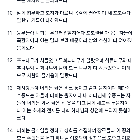
드는 제사장은 슬퍼하도다
10
밭이 황무하고 토지가 마르니 곡식이 떨어지며 새 포도주가
말랐고 기름이 다하였도다
11
농부들아 너희는 부끄러워할지어다 포도원을 가꾸는 자들아
곡할지어다 이는 밀과 보리 때문이라 밭의 소산이 다 없어졌
음이로다
12
포도나무가 시들었고 무화과나무가 말랐으며 석류나무와 대
추나무와 사과나무와 밭의 모든 나무가 다 시들었으니 이러
므로 사람의 즐거움이 말랐도다
13
제사장들아 너희는 굵은 베로 동이고 슬피 울지어다 제단에
수종드는 자들아 너희는 울지어다 내 하나님께 수종드는 자
들아 너희는 와서 굵은 베 옷을 입고 밤이 새도록 누울지어
다 이는 소제와 전제를 너희 하나님의 성전에 드리지 못함이
로다
14
너희는 금식일을 정하고 성회를 소집하여 장로들과 이 땅의
모든 주민들을 너희 하나님 여호와의 성전으로 모으고 여호