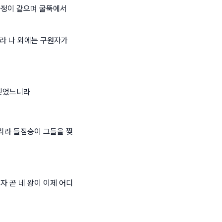
쭉정이 같으며 굴뚝에서
이라 나 외에는 구원자가
 잊었느니라
키리라 들짐승이 그들을 찢
자 곧 네 왕이 이제 어디