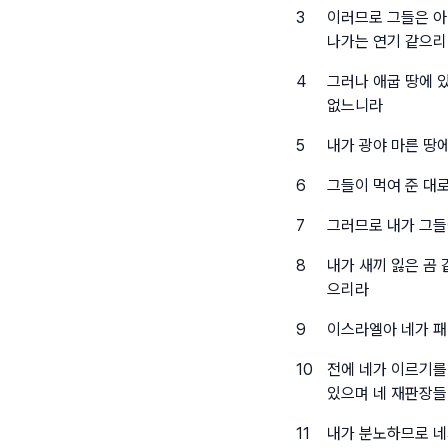
3
이러므로 그들은 아
나가는 연기 같으
4
그러나 애굽 땅에 
없느니라
5
내가 광야 마른 땅
6
그들이 먹여 준 대
7
그러므로 내가 그들
8
내가 새끼 잃은 곰
으리라
9
이스라엘아 네가 패
10
전에 네가 이르기를
있으며 네 재판장들
11
내가 분노하므로 네