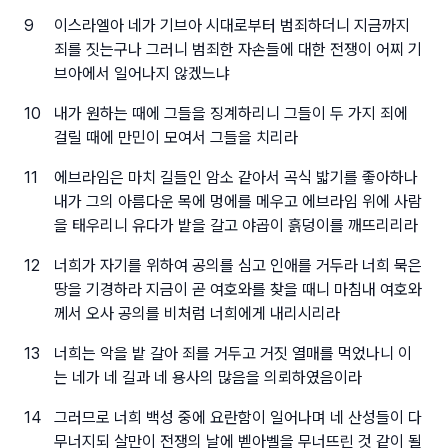
9
이스라엘아 네가 기브아 시대로부터 범죄하더니 지금까지
죄를 짓는구나 그러니 범죄한 자손들에 대한 전쟁이 어찌 기
브아에서 일어나지 않겠느냐
10
내가 원하는 때에 그들을 징계하리니 그들이 두 가지 죄에
걸릴 때에 만민이 모여서 그들을 치리라
11
에브라임은 마치 길들인 암소 같아서 곡식 밟기를 좋아하나
내가 그의 아름다운 목에 멍에를 메우고 에브라임 위에 사람
을 태우리니 유다가 밭을 갈고 야곱이 흙덩이를 깨뜨리리라
12
너희가 자기를 위하여 공의를 심고 인애를 거두라 너희 묵은
땅을 기경하라 지금이 곧 여호와를 찾을 때니 마침내 여호와
께서 오사 공의를 비처럼 너희에게 내리시리라
13
너희는 악을 밭 갈아 죄를 거두고 거짓 열매를 먹었나니 이
는 네가 네 길과 네 용사의 많음을 의뢰하였음이라
14
그러므로 너희 백성 중에 요란함이 일어나며 네 산성들이 다
무너지되 살만이 전쟁의 날에 벧아벨을 무너뜨린 것 같이 될