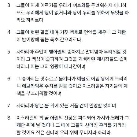
3
그들이 이제 이르기를 우리가 여호와를 두려워하지 아니하
므로 우리에게 왕이 없거니와 왕이 우리를 위하여 무엇을 하
리요 하리로다
4
그들이 헛된 말을 내며 거짓 맹세로 언약을 세우니 그 재판
이 밭이랑에 돋는 독초 같으리로다
5
사마리아 주민이 벧아웬의 송아지로 말미암아 두려워할 것
이라 그 백성이 슬퍼하며 그것을 기뻐하던 제사장들도 슬퍼
하리니 이는 그의 영광이 떠나감이며
6
그 송아지는 앗수르로 옮겨다가 예물로 야렙 왕에게 드리리
니 에브라임은 수치를 받을 것이요 이스라엘은 자기들의 계
책을 부끄러워할 것이며
7
사마리아 왕은 물 위에 있는 거품 같이 멸망할 것이며
8
이스라엘의 죄 곧 아웬의 산당은 파괴되어 가시와 찔레가 그
제단 위에 날 것이니 그 때에 그들이 산더러 우리를 가리라
할 것이요 작은 산더러 우리 위에 무너지라 하리라