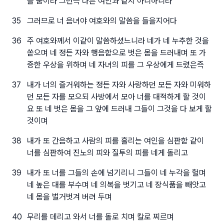
을 줌이라 그런즉 다른 여인과 같지 아니하니라
35
그러므로 너 음녀야 여호와의 말씀을 들을지어다
36
주 여호와께서 이같이 말씀하셨느니라 네가 네 누추한 것을
쏟으며 네 정든 자와 행음함으로 벗은 몸을 드러내며 또 가
증한 우상을 위하며 네 자녀의 피를 그 우상에게 드렸은즉
37
내가 너의 즐거워하는 정든 자와 사랑하던 모든 자와 미워하
던 모든 자를 모으되 사방에서 모아 너를 대적하게 할 것이
요 또 네 벗은 몸을 그 앞에 드러내 그들이 그것을 다 보게 할
것이며
38
내가 또 간음하고 사람의 피를 흘리는 여인을 심판함 같이
너를 심판하여 진노의 피와 질투의 피를 네게 돌리고
39
내가 또 너를 그들의 손에 넘기리니 그들이 네 누각을 헐며
네 높은 대를 부수며 네 의복을 벗기고 네 장식품을 빼앗고
네 몸을 벌거벗겨 버려 두며
40
무리를 데리고 와서 너를 돌로 치며 칼로 찌르며