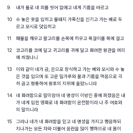
9
내가 물로 네 피를 씻어 없애고 네게 기름을 바르고
10
수 놓은 옷을 입히고 물돼지 가죽신을 신기고 가는 베로 두
르고 모시로 덧입히고
11
패물을 채우고 팔고리를 손목에 끼우고 목걸이를 목에 걸고
12
코고리를 코에 달고 귀고리를 귀에 달고 화려한 왕관을 머리
에 씌웠나니
13
이와 같이 네가 금, 은으로 장식하고 가는 베와 모시와 수 놓
은 것을 입으며 또 고운 밀가루와 꿀과 기름을 먹음으로 극
히 곱고 형통하여 왕후의 지위에 올랐느니라
14
네 화려함으로 말미암아 네 명성이 이방인 중에 퍼졌음은 내
가 네게 입힌 영화로 네 화려함이 온전함이라 나 주 여호와
의 말이니라
15
그러나 네가 네 화려함을 믿고 네 명성을 가지고 행음하되
지나가는 모든 자와 더불어 음란을 많이 행하므로 네 몸이