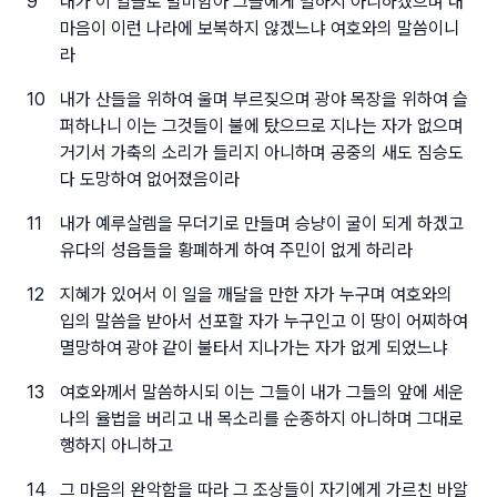
9
내가 이 일들로 말미암아 그들에게 벌하지 아니하겠으며 내
마음이 이런 나라에 보복하지 않겠느냐 여호와의 말씀이니
라
10
내가 산들을 위하여 울며 부르짖으며 광야 목장을 위하여 슬
퍼하나니 이는 그것들이 불에 탔으므로 지나는 자가 없으며
거기서 가축의 소리가 들리지 아니하며 공중의 새도 짐승도
다 도망하여 없어졌음이라
11
내가 예루살렘을 무더기로 만들며 승냥이 굴이 되게 하겠고
유다의 성읍들을 황폐하게 하여 주민이 없게 하리라
12
지혜가 있어서 이 일을 깨달을 만한 자가 누구며 여호와의
입의 말씀을 받아서 선포할 자가 누구인고 이 땅이 어찌하여
멸망하여 광야 같이 불타서 지나가는 자가 없게 되었느냐
13
여호와께서 말씀하시되 이는 그들이 내가 그들의 앞에 세운
나의 율법을 버리고 내 목소리를 순종하지 아니하며 그대로
행하지 아니하고
14
그 마음의 완악함을 따라 그 조상들이 자기에게 가르친 바알