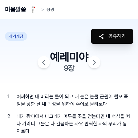
마음말씀
>
성경
공유하기
개역개정
예레미야
9
장
1
어찌하면 내 머리는 물이 되고 내 눈은 눈물 근원이 될꼬 죽
임을 당한 딸 내 백성을 위하여 주야로 울리로다
2
내가 광야에서 나그네가 머무를 곳을 얻는다면 내 백성을 떠
나 가리니 그들은 다 간음하는 자요 반역한 자의 무리가 됨
이로다