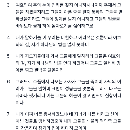
3
여호와여 주의 눈이 진리를 찾지 아니하시나이까 주께서 그
들을 치셨을지라도 그들이 아픈 줄을 알지 못하며 그들을 멸
하셨을지라도 그들이 징계를 받지 아니하고 그들의 얼굴을
바위보다 굳게 하여 돌아오기를 싫어하므로
4
내가 말하기를 이 무리는 비천하고 어리석은 것뿐이라 여호
와의 길, 자기 하나님의 법을 알지 못하니
5
내가 지도자들에게 가서 그들에게 말하리라 그들은 여호와
의 길, 자기 하나님의 법을 안다 하였더니 그들도 일제히 멍
에를 꺾고 결박을 끊은지라
6
그러므로 수풀에서 나오는 사자가 그들을 죽이며 사막의 이
리가 그들을 멸하며 표범이 성읍들을 엿본즉 그리로 나오는
자마다 찢기리니 이는 그들의 허물이 많고 반역이 심함이니
이다
7
내가 어찌 너를 용서하겠느냐 네 자녀가 나를 버리고 신이
아닌 것들로 맹세하였으며 내가 그들을 배불리 먹인즉 그들
이 간음하며 창기의 집에 허다히 모이며