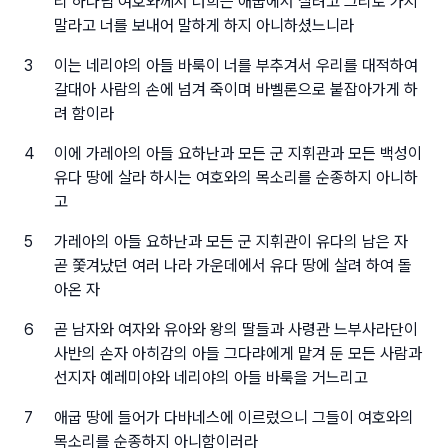
리 하나님 여호와께서 너희는 애굽에서 살려고 그리로 가지
말라고 너를 보내어 말하게 하지 아니하셨느니라
3
이는 네리야의 아들 바룩이 너를 부추겨서 우리를 대적하여
갈대아 사람의 손에 넘겨 죽이며 바벨론으로 붙잡아가게 하
려 함이라
4
이에 가레아의 아들 요하난과 모든 군 지휘관과 모든 백성이
유다 땅에 살라 하시는 여호와의 목소리를 순종하지 아니하
고
5
가레아의 아들 요하난과 모든 군 지휘관이 유다의 남은 자
곧 쫓겨났던 여러 나라 가운데에서 유다 땅에 살려 하여 돌
아온 자
6
곧 남자와 여자와 유아와 왕의 딸들과 사령관 느부사라단이
사반의 손자 아히감의 아들 그다랴에게 맡겨 둔 모든 사람과
선지자 예레미야와 네리야의 아들 바룩을 거느리고
7
애굽 땅에 들어가 다바네스에 이르렀으니 그들이 여호와의
목소리를 순종하지 아니함이러라