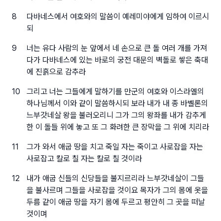
8
다바네스에서 여호와의 말씀이 예레미야에게 임하여 이르시
되
9
너는 유다 사람의 눈 앞에서 네 손으로 큰 돌 여러 개를 가져
다가 다바네스에 있는 바로의 궁전 대문의 벽돌로 쌓은 축대
에 진흙으로 감추라
10
그리고 너는 그들에게 말하기를 만군의 여호와 이스라엘의
하나님께서 이와 같이 말씀하시되 보라 내가 내 종 바벨론의
느부갓네살 왕을 불러오리니 그가 그의 왕좌를 내가 감추게
한 이 돌들 위에 놓고 또 그 화려한 큰 장막을 그 위에 치리라
11
그가 와서 애굽 땅을 치고 죽일 자는 죽이고 사로잡을 자는
사로잡고 칼로 칠 자는 칼로 칠 것이라
12
내가 애굽 신들의 신당들을 불지르리라 느부갓네살이 그들
을 불사르며 그들을 사로잡을 것이요 목자가 그의 몸에 옷을
두름 같이 애굽 땅을 자기 몸에 두르고 평안히 그 곳을 떠날
것이며