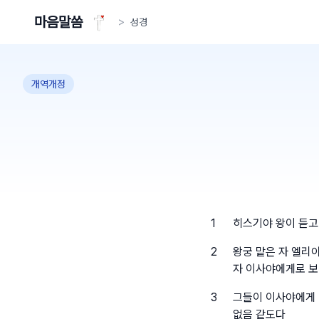
마음말씀
>
성경
개역개정
1
히스기야 왕이 듣고
2
왕궁 맡은 자 엘리
자 이사야에게로 
3
그들이 이사야에게 
없음 같도다