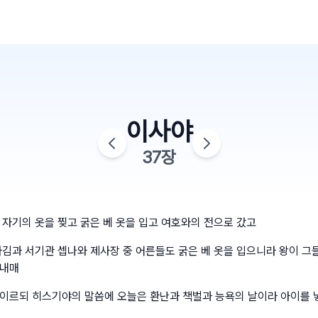
이사야
37
장
 자기의 옷을 찢고 굵은 베 옷을 입고 여호와의 전으로 갔고
아김과 서기관 셉나와 제사장 중 어른들도 굵은 베 옷을 입으니라 왕이 그
보내매
이르되 히스기야의 말씀에 오늘은 환난과 책벌과 능욕의 날이라 아이를 