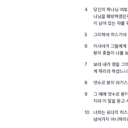
4
당신의 하나님 여호
나님을 훼방하였은즉
이 남아 있는 자를
5
그리하여 히스기야
6
이사야가 그들에게 
왕의 종들이 나를 
7
보라 내가 영을 그
게 하리라 하셨느니
8
앗수르 왕이 라기스
9
그 때에 앗수르 왕
지라 이 말을 듣고
10
너희는 유다의 히스
넘어가지 아니하리라