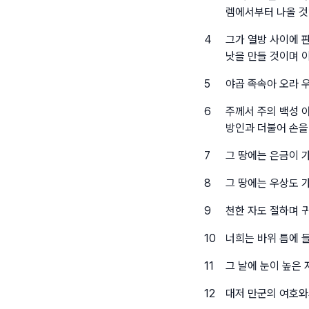
렘에서부터 나올 
4
그가 열방 사이에 
낫을 만들 것이며 
5
야곱 족속아 오라 
6
주께서 주의 백성 
방인과 더불어 손을
7
그 땅에는 은금이 
8
그 땅에는 우상도 
9
천한 자도 절하며 
10
너희는 바위 틈에 
11
그 날에 눈이 높은
12
대저 만군의 여호와