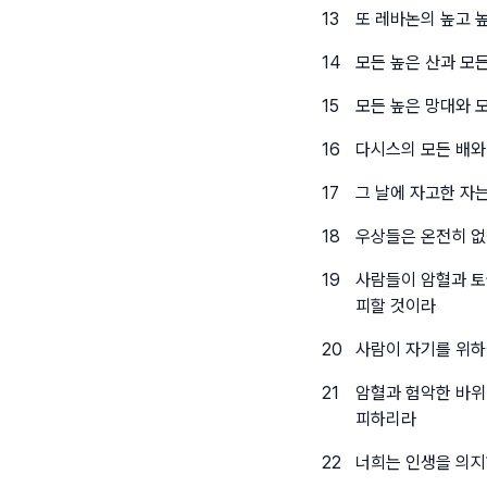
13
또 레바논의 높고 
14
모든 높은 산과 모
15
모든 높은 망대와 
16
다시스의 모든 배와
17
그 날에 자고한 자
18
우상들은 온전히 없
19
사람들이 암혈과 토
피할 것이라
20
사람이 자기를 위하
21
암혈과 험악한 바위
피하리라
22
너희는 인생을 의지