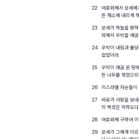
22
여호와께서 모세에게
든 채소에 내리게 
23
모세가 하늘을 향하
와께서 우박을 애굽
24
우박이 내림과 불덩
없었더라
25
우박이 애굽 온 땅
든 나무를 꺾었으되
26
이스라엘 자손들이 
27
바로가 사람을 보내
의 백성은 악하도다
28
여호와께 구하여 이
29
모세가 그에게 이르