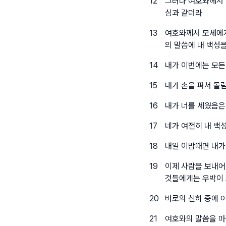
12
그러나 여호와께서 
심과 같더라
13
여호와께서 모세에게
의 말씀에 내 백성
14
내가 이번에는 모든
15
내가 손을 펴서 돌
16
내가 너를 세웠음은
17
네가 여전히 내 백
18
내일 이맘때면 내가
19
이제 사람을 보내어
것들에게는 우박이 
20
바로의 신하 중에 
21
여호와의 말씀을 마