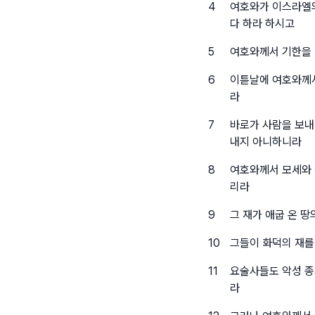
4
여호와가 이스라엘의
다 하라 하시고
5
여호와께서 기한을 
6
이튿날에 여호와께서
라
7
바로가 사람을 보내
내지 아니하니라
8
여호와께서 모세와 
리라
9
그 재가 애굽 온 
10
그들이 화덕의 재를
11
요술사들도 악성 종
라