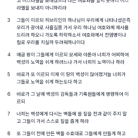
고 이스라엘을 보내겠느냐 나는 여호와를 알지 못하니 이스
라엘을 보내지 아니하리라
3
그들이 이르되 히브리인의 하나님이 우리에게 나타나셨은즉
우리가 광야로 사흘길쯤 가서 우리 하나님 여호와께 제사를
드리려 하오니 가도록 허락하소서 여호와께서 전염병이나
칼로 우리를 치실까 두려워하나이다
4
애굽 왕이 그들에게 이르되 모세와 아론아 너희가 어찌하여
백성의 노역을 쉬게 하려느냐 가서 너희의 노역이나 하라
5
바로가 또 이르되 이제 이 땅의 백성이 많아졌거늘 너희가
그들로 노역을 쉬게 하는도다 하고
6
바로가 그 날에 백성의 감독들과 기록원들에게 명령하여 이
르되
7
너희는 백성에게 다시는 벽돌에 쓸 짚을 전과 같이 주지 말
고 그들이 가서 스스로 짚을 줍게 하라
8
또 그들이 전에 만든 벽돌 수효대로 그들에게 만들게 하고