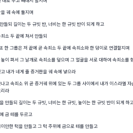
꿴 대로 두고 빼내지 말지며
판을 궤 속에 둘지며
들되 길이는 두 규빗 반, 너비는 한 규빗 반이 되게 하고
속죄소 두 끝에 쳐서 만들되
 또 한 그룹은 저 끝에 곧 속죄소 두 끝에 속죄소와 한 덩이로 연결할지며
 높이 펴서 그 날개로 속죄소를 덮으며 그 얼굴을 서로 대하여 속죄소를 
얹고 내가 네게 줄 증거판을 궤 속에 넣으라
만나고 속죄소 위 곧 증거궤 위에 있는 두 그룹 사이에서 내가 이스라엘 
르리라
 만들되 길이는 두 규빗, 너비는 한 규빗, 높이는 한 규빗 반이 되게 하
에 금 테를 두르고
넓이만한 턱을 만들고 그 턱 주위에 금으로 테를 만들고