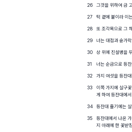
26
그것을 위하여 금 고
27
턱 곁에 붙이라 이는
28
또 조각목으로 그 
29
너는 대접과 숟가락
30
상 위에 진설병을 
31
너는 순금으로 등잔
32
가지 여섯을 등잔대
33
이쪽 가지에 살구꽃
게 하여 등잔대에서
34
등잔대 줄기에는 살
35
등잔대에서 나온 가
지 아래에 한 꽃받