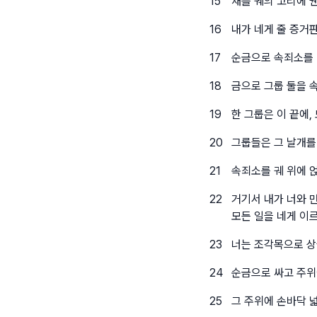
15
채를 궤의 고리에 
16
내가 네게 줄 증거
17
순금으로 속죄소를 만
18
금으로 그룹 둘을 
19
한 그룹은 이 끝에,
20
그룹들은 그 날개를
21
속죄소를 궤 위에 
22
거기서 내가 너와 
모든 일을 네게 이
23
너는 조각목으로 상을
24
순금으로 싸고 주위
25
그 주위에 손바닥 