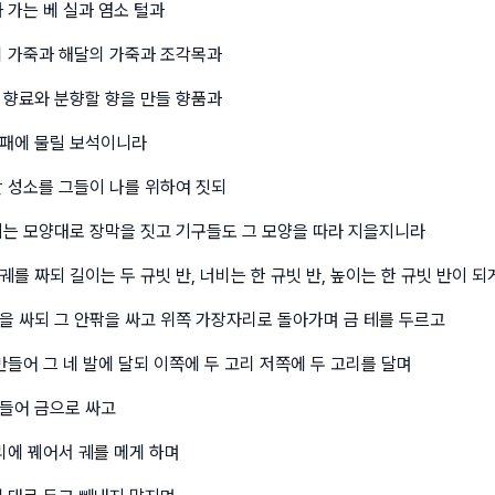
 가는 베 실과 염소 털과
의 가죽과 해달의 가죽과 조각목과
 향료와 분향할 향을 만들 향품과
패에 물릴 보석이니라
할 성소를 그들이 나를 위하여 짓되
이는 모양대로 장막을 짓고 기구들도 그 모양을 따라 지을지니라
를 짜되 길이는 두 규빗 반, 너비는 한 규빗 반, 높이는 한 규빗 반이 되
을 싸되 그 안팎을 싸고 위쪽 가장자리로 돌아가며 금 테를 두르고
만들어 그 네 발에 달되 이쪽에 두 고리 저쪽에 두 고리를 달며
들어 금으로 싸고
리에 꿰어서 궤를 메게 하며