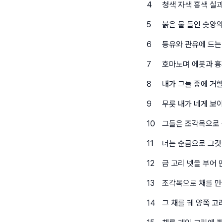
4
청색 자색 홍색 실과
5
붉은 물 들인 숫양
6
등유와 관유에 드는
7
호마노며 에봇과 흉
8
내가 그들 중에 거
9
무릇 내가 네게 보
10
그들은 조각목으로 궤
11
너는 순금으로 그것
12
금 고리 넷을 부어 
13
조각목으로 채를 만
14
그 채를 궤 양쪽 고