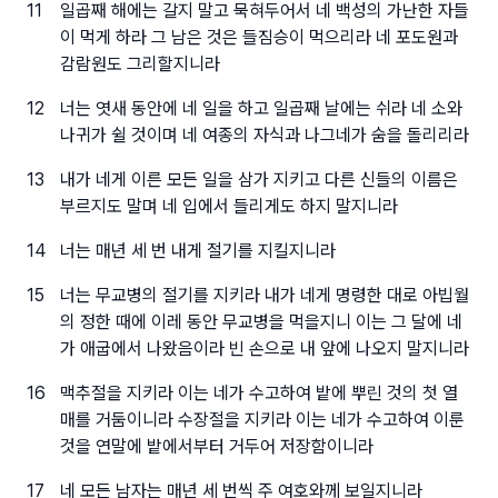
11
일곱째 해에는 갈지 말고 묵혀두어서 네 백성의 가난한 자들
이 먹게 하라 그 남은 것은 들짐승이 먹으리라 네 포도원과
감람원도 그리할지니라
12
너는 엿새 동안에 네 일을 하고 일곱째 날에는 쉬라 네 소와
나귀가 쉴 것이며 네 여종의 자식과 나그네가 숨을 돌리리라
13
내가 네게 이른 모든 일을 삼가 지키고 다른 신들의 이름은
부르지도 말며 네 입에서 들리게도 하지 말지니라
14
너는 매년 세 번 내게 절기를 지킬지니라
15
너는 무교병의 절기를 지키라 내가 네게 명령한 대로 아빕월
의 정한 때에 이레 동안 무교병을 먹을지니 이는 그 달에 네
가 애굽에서 나왔음이라 빈 손으로 내 앞에 나오지 말지니라
16
맥추절을 지키라 이는 네가 수고하여 밭에 뿌린 것의 첫 열
매를 거둠이니라 수장절을 지키라 이는 네가 수고하여 이룬
것을 연말에 밭에서부터 거두어 저장함이니라
17
네 모든 남자는 매년 세 번씩 주 여호와께 보일지니라