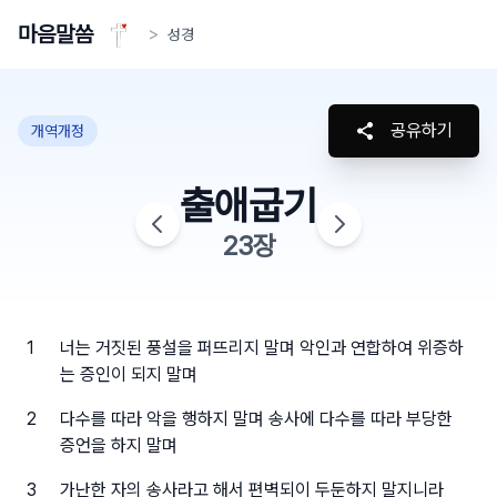
마음말씀
>
성경
공유하기
개역개정
출애굽기
23
장
1
너는 거짓된 풍설을 퍼뜨리지 말며 악인과 연합하여 위증하
는 증인이 되지 말며
2
다수를 따라 악을 행하지 말며 송사에 다수를 따라 부당한
증언을 하지 말며
3
가난한 자의 송사라고 해서 편벽되이 두둔하지 말지니라