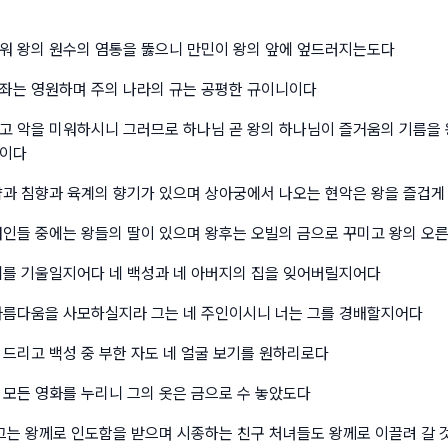
워 왕의 원수의 염통을 뚫으니 만민이 왕의 앞에 엎드러지는도다
좌는 영원하며 주의 나라의 규는 공평한 규이니이다
고 악을 미워하시니 그러므로 하나님 곧 왕의 하나님이 즐거움의 기름을 
나이다
약과 침향과 육계의 향기가 있으며 상아궁에서 나오는 현악은 왕을 즐겁게
여인들 중에는 왕들의 딸이 있으며 왕후는 오빌의 금으로 꾸미고 왕의 오
귀를 기울일지어다 네 백성과 네 아버지의 집을 잊어버릴지어다
아름다움을 사모하실지라 그는 네 주인이시니 너는 그를 경배할지어다
 드리고 백성 중 부한 자도 네 얼굴 보기를 원하리로다
 모든 영화를 누리니 그의 옷은 금으로 수 놓았도다
 그는 왕께로 인도함을 받으며 시종하는 친구 처녀들도 왕께로 이끌려 갈 