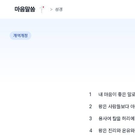
마음말씀
>
성경
개역개정
1
내 마음이 좋은 말
2
왕은 사람들보다 아
3
용사여 칼을 허리에
4
왕은 진리와 온유와