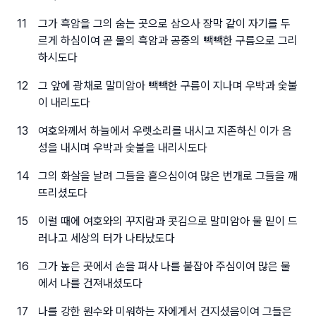
11
그가 흑암을 그의 숨는 곳으로 삼으사 장막 같이 자기를 두
르게 하심이여 곧 물의 흑암과 공중의 빽빽한 구름으로 그리
하시도다
12
그 앞에 광채로 말미암아 빽빽한 구름이 지나며 우박과 숯불
이 내리도다
13
여호와께서 하늘에서 우렛소리를 내시고 지존하신 이가 음
성을 내시며 우박과 숯불을 내리시도다
14
그의 화살을 날려 그들을 흩으심이여 많은 번개로 그들을 깨
뜨리셨도다
15
이럴 때에 여호와의 꾸지람과 콧김으로 말미암아 물 밑이 드
러나고 세상의 터가 나타났도다
16
그가 높은 곳에서 손을 펴사 나를 붙잡아 주심이여 많은 물
에서 나를 건져내셨도다
17
나를 강한 원수와 미워하는 자에게서 건지셨음이여 그들은