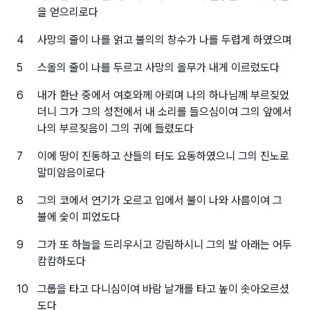
을 얻으리로다
4
사망의 줄이 나를 얽고 불의의 창수가 나를 두렵게 하였으며
5
스올의 줄이 나를 두르고 사망의 올무가 내게 이르렀도다
6
내가 환난 중에서 여호와께 아뢰며 나의 하나님께 부르짖었
더니 그가 그의 성전에서 내 소리를 들으심이여 그의 앞에서
나의 부르짖음이 그의 귀에 들렸도다
7
이에 땅이 진동하고 산들의 터도 요동하였으니 그의 진노로
말미암음이로다
8
그의 코에서 연기가 오르고 입에서 불이 나와 사름이여 그
불에 숯이 피었도다
9
그가 또 하늘을 드리우시고 강림하시니 그의 발 아래는 어두
캄캄하도다
10
그룹을 타고 다니심이여 바람 날개를 타고 높이 솟아오르셨
도다