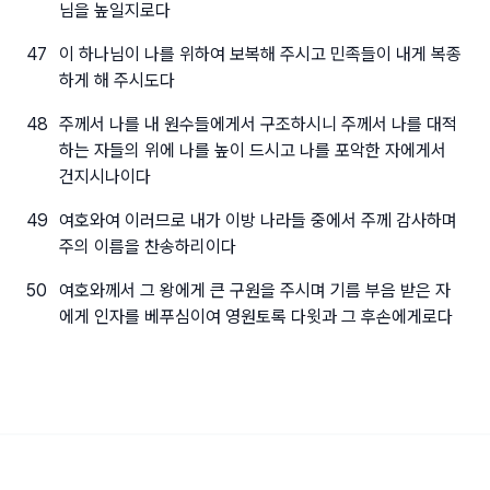
님을 높일지로다
47
이 하나님이 나를 위하여 보복해 주시고 민족들이 내게 복종
하게 해 주시도다
48
주께서 나를 내 원수들에게서 구조하시니 주께서 나를 대적
하는 자들의 위에 나를 높이 드시고 나를 포악한 자에게서
건지시나이다
49
여호와여 이러므로 내가 이방 나라들 중에서 주께 감사하며
주의 이름을 찬송하리이다
50
여호와께서 그 왕에게 큰 구원을 주시며 기름 부음 받은 자
에게 인자를 베푸심이여 영원토록 다윗과 그 후손에게로다
본서에 사용한 『성경전서 개역개정판』의 저작권은 재단법인 대한성서공회 소유이며 재단법인
대한성서공회의 허락을 받고 사용하였음