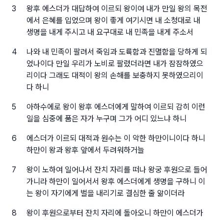
3
왕후 에스더가 대답하여 이르되 왕이여 내가 만일 왕의 목전
에서 은혜를 입었으며 왕이 좋게 여기시면 내 소청대로 내
생명을 내게 주시고 내 요구대로 내 민족을 내게 주소서
4
나와 내 민족이 팔려서 죽임과 도륙함과 진멸함을 당하게 되
었나이다 만일 우리가 노비로 팔렸더라면 내가 잠잠하였으
리이다 그래도 대적이 왕의 손해를 보충하지 못하였으리이
다 하니
5
아하수에로 왕이 왕후 에스더에게 말하여 이르되 감히 이런
일을 심중에 품은 자가 누구며 그가 어디 있느냐 하니
6
에스더가 이르되 대적과 원수는 이 악한 하만이니이다 하니
하만이 왕과 왕후 앞에서 두려워하거늘
7
왕이 노하여 일어나서 잔치 자리를 떠나 왕궁 후원으로 들어
가니라 하만이 일어서서 왕후 에스더에게 생명을 구하니 이
는 왕이 자기에게 벌을 내리기로 결심한 줄 앎이더라
8
왕이 후원으로부터 잔치 자리에 돌아오니 하만이 에스더가