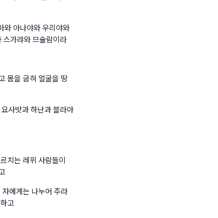
스마와 아나야와 우리야와
와 스가랴와 므술람이라
고 몸을 굽혀 얼굴을 땅
 요사밧과 하난과 블라야
가르치는 레위 사람들이
고
한 자에게는 나누어 주라
 하고