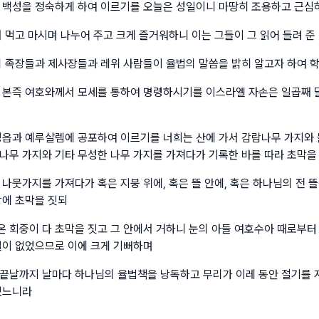
 백성을 정숙하게 하여 이르기를 오늘은 성일이니 마땅히 조용하고 근심
서 먹고 마시며 나누어 주고 크게 즐거워하니 이는 그들이 그 읽어 들려 준
의 족장들과 제사장들과 레위 사람들이 율법의 말씀을 밝히 알고자 하여 
 본즉 여호와께서 모세를 통하여 명령하시기를 이스라엘 자손은 일곱째 
성읍과 예루살렘에 공포하여 이르기를 너희는 산에 가서 감람나무 가지와
나무 가지와 기타 무성한 나무 가지를 가져다가 기록한 바를 따라 초막을
나뭇가지를 가져다가 혹은 지붕 위에, 혹은 뜰 안에, 혹은 하나님의 전 뜰에
장에 초막을 짓되
 회중이 다 초막을 짓고 그 안에서 거하니 눈의 아들 여호수아 때로부터
일이 없었으므로 이에 크게 기뻐하며
끝날까지 날마다 하나님의 율법책을 낭독하고 무리가 이레 동안 절기를 
었느니라