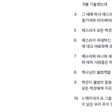
귀를 기울였는데
4
그 때에 학사 에스
힐기야와 마아세야요
5
에스라가 모든 백성
6
에스라가 위대하신 
에 대고 여호와께 
7
예수아와 바니와 세
와 레위 사람들은 
8
하나님의 율법책을 
9
백성이 율법의 말씀
모든 백성에게 이르
10
느헤미야가 또 그들
이 날은 우리 주의