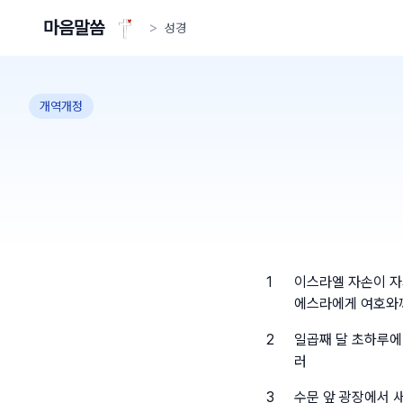
마음말씀
>
성경
개역개정
1
이스라엘 자손이 자
에스라에게 여호와
2
일곱째 달 초하루에
러
3
수문 앞 광장에서 