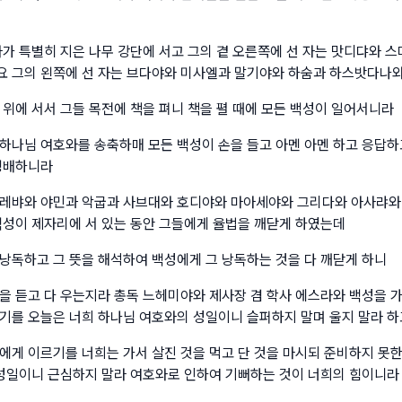
라가 특별히 지은 나무 강단에 서고 그의 곁 오른쪽에 선 자는 맛디댜와 
 그의 왼쪽에 선 자는 브다야와 미사엘과 말기야와 하숨과 하스밧다나
 위에 서서 그들 목전에 책을 펴니 책을 펼 때에 모든 백성이 일어서니라
하나님 여호와를 송축하매 모든 백성이 손을 들고 아멘 아멘 하고 응답하
경배하니라
레뱌와 야민과 악굽과 사브대와 호디야와 마아세야와 그리다와 아사랴와
백성이 제자리에 서 있는 동안 그들에게 율법을 깨닫게 하였는데
낭독하고 그 뜻을 해석하여 백성에게 그 낭독하는 것을 다 깨닫게 하니
을 듣고 다 우는지라 총독 느헤미야와 제사장 겸 학사 에스라와 백성을 
기를 오늘은 너희 하나님 여호와의 성일이니 슬퍼하지 말며 울지 말라 하
에게 이르기를 너희는 가서 살진 것을 먹고 단 것을 마시되 준비하지 못
 성일이니 근심하지 말라 여호와로 인하여 기뻐하는 것이 너희의 힘이니라