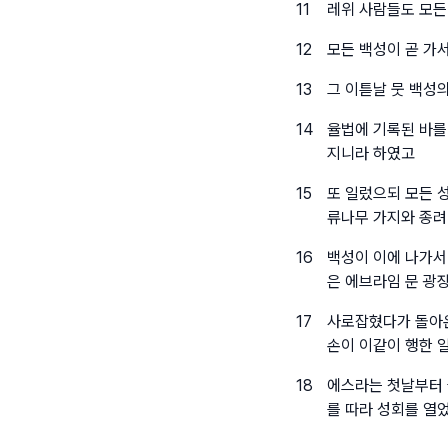
11
레위 사람들도 모든
12
모든 백성이 곧 가
13
그 이튿날 뭇 백성
14
율법에 기록된 바를
지니라 하였고
15
또 일렀으되 모든 
류나무 가지와 종려
16
백성이 이에 나가서 
은 에브라임 문 광
17
사로잡혔다가 돌아온
손이 이같이 행한 
18
에스라는 첫날부터 
를 따라 성회를 열