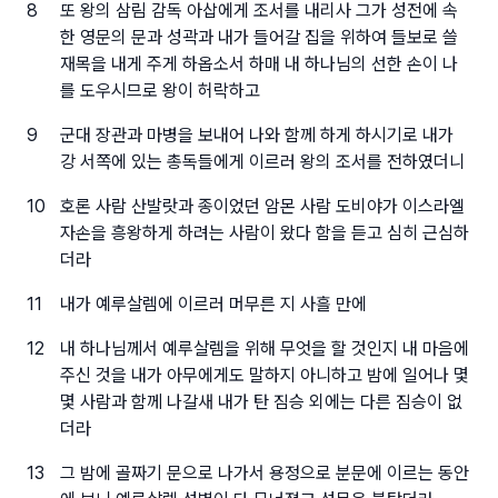
8
또 왕의 삼림 감독 아삽에게 조서를 내리사 그가 성전에 속
한 영문의 문과 성곽과 내가 들어갈 집을 위하여 들보로 쓸
재목을 내게 주게 하옵소서 하매 내 하나님의 선한 손이 나
를 도우시므로 왕이 허락하고
9
군대 장관과 마병을 보내어 나와 함께 하게 하시기로 내가
강 서쪽에 있는 총독들에게 이르러 왕의 조서를 전하였더니
10
호론 사람 산발랏과 종이었던 암몬 사람 도비야가 이스라엘
자손을 흥왕하게 하려는 사람이 왔다 함을 듣고 심히 근심하
더라
11
내가 예루살렘에 이르러 머무른 지 사흘 만에
12
내 하나님께서 예루살렘을 위해 무엇을 할 것인지 내 마음에
주신 것을 내가 아무에게도 말하지 아니하고 밤에 일어나 몇
몇 사람과 함께 나갈새 내가 탄 짐승 외에는 다른 짐승이 없
더라
13
그 밤에 골짜기 문으로 나가서 용정으로 분문에 이르는 동안