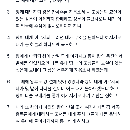
그 때에 내가 크게 두려워하여
3
왕께 대답하되 왕은 만세수를 하옵소서 내 조상들의 묘실이
있는 성읍이 이제까지 황폐하고 성문이 불탔사오니 내가 어
찌 얼굴에 수심이 없사오리이까 하니
4
왕이 내게 이르시되 그러면 네가 무엇을 원하느냐 하시기로
내가 곧 하늘의 하나님께 묵도하고
5
왕에게 아뢰되 왕이 만일 좋게 여기시고 종이 왕의 목전에서
은혜를 얻었사오면 나를 유다 땅 나의 조상들의 묘실이 있는
성읍에 보내어 그 성을 건축하게 하옵소서 하였는데
6
그 때에 왕후도 왕 곁에 앉아 있었더라 왕이 내게 이르시되
네가 몇 날에 다녀올 길이며 어느 때에 돌아오겠느냐 하고
왕이 나를 보내기를 좋게 여기시기로 내가 기한을 정하고
7
내가 또 왕에게 아뢰되 왕이 만일 좋게 여기시거든 강 서쪽
총독들에게 내리시는 조서를 내게 주사 그들이 나를 용납하
여 유다에 들어가기까지 통과하게 하시고