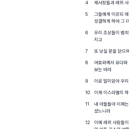
4
제사장들과 레위 사
5
그들에게 이르되 레
성결하게 하여 그 
6
우리 조상들이 범죄
지고
7
또 낭실 문을 닫으
8
여호와께서 유다와 
보는 바라
9
이로 말미암아 우리
10
이제 이스라엘의 하
11
내 아들들아 이제는
셨느니라
12
이에 레위 사람들이