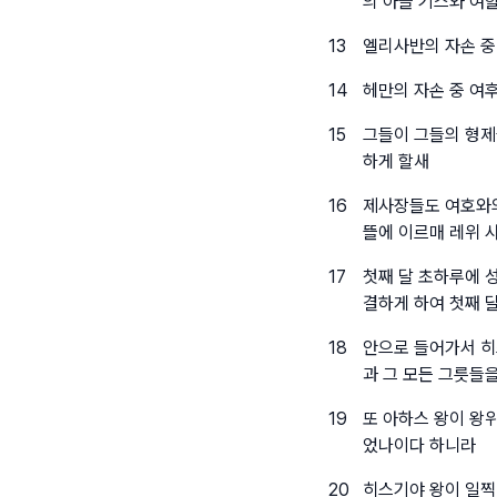
의 아들 기스와 여
13
엘리사반의 자손 중
14
헤만의 자손 중 여
15
그들이 그들의 형제
하게 할새
16
제사장들도 여호와의
뜰에 이르매 레위 
17
첫째 달 초하루에 
결하게 하여 첫째 
18
안으로 들어가서 히
과 그 모든 그릇들
19
또 아하스 왕이 왕
었나이다 하니라
20
히스기야 왕이 일찍