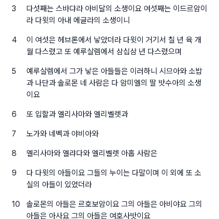
3
다섯째는 스바댜라 아비달의 소생이요 여섯째는 이드르암이
라 다윗의 아내 에글라의 소생이니
4
이 여섯은 헤브론에서 낳았더라 다윗이 거기서 칠 년 육 개
월 다스렸고 또 예루살렘에서 삼십삼 년 다스렸으며
5
예루살렘에서 그가 낳은 아들들은 이러하니 시므아와 소밥
과 나단과 솔로몬 네 사람은 다 암미엘의 딸 밧수아의 소생
이요
6
또 입할과 엘리사마와 엘리벨렛과
7
노가와 네벡과 야비아와
8
엘리사마와 엘랴다와 엘리벨렛 아홉 사람은
9
다 다윗의 아들이요 그들의 누이는 다말이며 이 외에 또 소
실의 아들이 있었더라
10
솔로몬의 아들은 르호보암이요 그의 아들은 아비야요 그의
아들은 아사요 그의 아들은 여호사밧이요