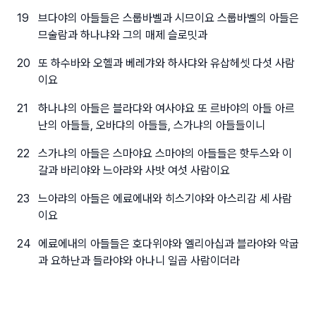
19
브다야의 아들들은 스룹바벨과 시므이요 스룹바벨의 아들은
므술람과 하나냐와 그의 매제 슬로밋과
20
또 하수바와 오헬과 베레갸와 하사댜와 유삽헤셋 다섯 사람
이요
21
하나냐의 아들은 블라댜와 여사야요 또 르바야의 아들 아르
난의 아들들, 오바댜의 아들들, 스가냐의 아들들이니
22
스가냐의 아들은 스마야요 스마야의 아들들은 핫두스와 이
갈과 바리야와 느아랴와 사밧 여섯 사람이요
23
느아랴의 아들은 에료에내와 히스기야와 아스리감 세 사람
이요
24
에료에내의 아들들은 호다위야와 엘리아십과 블라야와 악굽
과 요하난과 들라야와 아나니 일곱 사람이더라