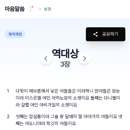
마음말씀
>
성경
공유하기
개역개정
역대상
3
장
1
다윗이 헤브론에서 낳은 아들들은 이러하니 맏아들은 암논
이라 이스르엘 여인 아히노암의 소생이요 둘째는 다니엘이
라 갈멜 여인 아비가일의 소생이요
2
셋째는 압살롬이라 그술 왕 달매의 딸 마아가의 아들이요 넷
째는 아도니야라 학깃의 아들이요