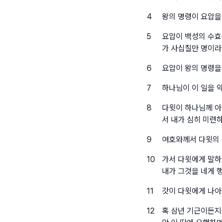
4
왕의 명령이 요압을
5
요압이 백성의 수효
가 사십칠만 명이라
6
요압이 왕의 명령을
7
하나님이 이 일을 
8
다윗이 하나님께 아
서 내가 심히 미련
9
여호와께서 다윗의
10
가서 다윗에게 말하
내가 그것을 네게 
11
갓이 다윗에게 나아
12
혹 삼년 기근이든지