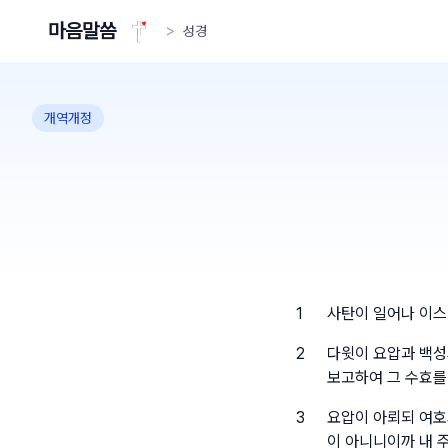
마음말씀
>
성경
개역개정
1
사탄이 일어나 이스
2
다윗이 요압과 백성
보고하여 그 수효를
3
요압이 아뢰되 여호
이 아니니이까 내 