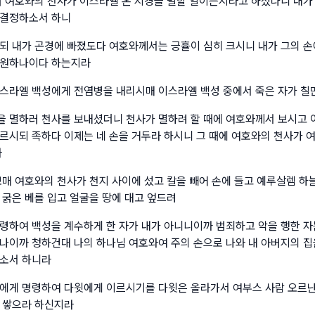
며 여호와의 천사가 이스라엘 온 지경을 멸할 일이든지라고 하셨나니 내가
 결정하소서 하니
되 내가 곤경에 빠졌도다 여호와께서는 긍휼이 심히 크시니 내가 그의 손
 원하나이다 하는지라
스라엘 백성에게 전염병을 내리시매 이스라엘 백성 중에서 죽은 자가 칠
 멸하러 천사를 보내셨더니 천사가 멸하려 할 때에 여호와께서 보시고 
르시되 족하다 이제는 네 손을 거두라 하시니 그 때에 여호와의 천사가 
라
보매 여호와의 천사가 천지 사이에 섰고 칼을 빼어 손에 들고 예루살렘 하
 굵은 베를 입고 얼굴을 땅에 대고 엎드려
령하여 백성을 계수하게 한 자가 내가 아니니이까 범죄하고 악을 행한 자
나이까 청하건대 나의 하나님 여호와여 주의 손으로 나와 내 아버지의 집
소서 하니라
에게 명령하여 다윗에게 이르시기를 다윗은 올라가서 여부스 사람 오르난
 쌓으라 하신지라