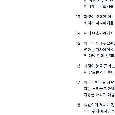
안 이 땅에 유행하
이에게 대답할지를
13
다윗이 갓에게 이르
빠지지 아니하기를
14
이에 여호와께서 이
15
하나님이 예루살렘을
멸하는 천사에게 이
작 마당 곁에 선지
16
다윗이 눈을 들어 
이 장로들과 더불어
17
하나님께 아뢰되 명
떼는 무엇을 행하였
재앙을 내리지 마옵
18
여호와의 천사가 갓
와를 위하여 제단을