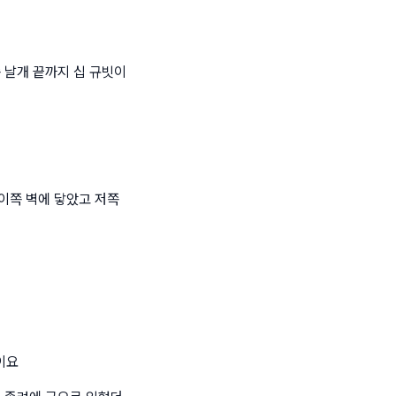
 날개 끝까지 십 규빗이
이쪽 벽에 닿았고 저쪽
이요