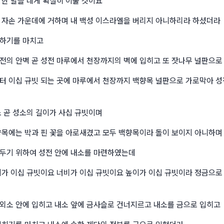
 한 말을 네게 확실히 이룰 것이요
 자손 가운데에 거하며 내 백성 이스라엘을 버리지 아니하리라 하셨더라
축하기를 마치고
전의 안벽 곧 성전 마루에서 천장까지의 벽에 입히고 또 잣나무 널판으로
터 이십 규빗 되는 곳에 마루에서 천장까지 백향목 널판으로 가로막아 성
소 곧 성소의 길이가 사십 규빗이며
향목에는 박과 핀 꽃을 아로새겼고 모두 백향목이라 돌이 보이지 아니하며
두기 위하여 성전 안에 내소를 마련하였는데
이가 이십 규빗이요 너비가 이십 규빗이요 높이가 이십 규빗이라 정금으로
외소 안에 입히고 내소 앞에 금사슬로 건너지르고 내소를 금으로 입히고