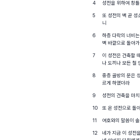
4
성전을 위하여 창틀
5
또 성전의 벽 곧 
니
6
하층 다락의 너비는
벽 바깥으로 돌아가
7
이 성전은 건축할 
나 도끼나 모든 철
8
중층 골방의 문은 
르게 하였더라
9
성전의 건축을 마치
10
또 온 성전으로 돌
11
여호와의 말씀이 
12
네가 지금 이 성전