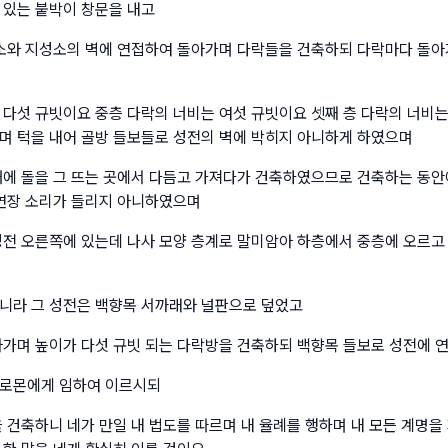
 있는 붙박이 창문을 내고
성소와 지성소의 벽에 연접하여 돌아가며 다락들을 건축하되 다락마다 돌
 다섯 규빗이요 중층 다락의 너비는 여섯 규빗이요 셋째 층 다락의 너비
며 턱을 내어 골방 들보들로 성전의 벽에 박히지 아니하게 하였으며
때에 돌을 그 뜨는 곳에서 다듬고 가져다가 건축하였으므로 건축하는 동안
 연장 소리가 들리지 아니하였으며
성전 오른쪽에 있는데 나사 모양 층계로 말미암아 하층에서 중층에 오르고
니라 그 성전은 백향목 서까래와 널판으로 덮었고
아가며 높이가 다섯 규빗 되는 다락방을 건축하되 백향목 들보로 성전에 
솔로몬에게 임하여 이르시되
을 건축하니 네가 만일 내 법도를 따르며 내 율례를 행하며 내 모든 계명을