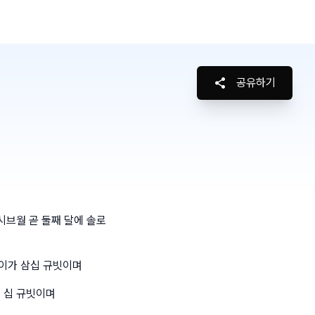
공유하기
시브월 곧 둘째 달에 솔로
높이가 삼십 규빗이며
 십 규빗이며