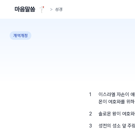
마음말씀
>
성경
개역개정
1
이스라엘 자손이 애
몬이 여호와를 위
2
솔로몬 왕이 여호와
3
성전의 성소 앞 주