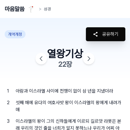
마음말씀
>
성경
공유하기
개역개정
열왕기상
22
장
1
아람과 이스라엘 사이에 전쟁이 없이 삼 년을 지냈더라
2
셋째 해에 유다의 여호사밧 왕이 이스라엘의 왕에게 내려가
매
3
이스라엘의 왕이 그의 신하들에게 이르되 길르앗 라못은 본
래 우리의 것인 줄을 너희가 알지 못하느냐 우리가 어찌 아