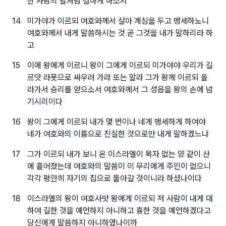
한 사람의 말처럼 길하게 하소서
14
미가야가 이르되 여호와께서 살아 계심을 두고 맹세하노니
여호와께서 내게 말씀하시는 것 곧 그것을 내가 말하리라 하
고
15
이에 왕에게 이르니 왕이 그에게 이르되 미가야야 우리가 길
르앗 라못으로 싸우러 가랴 또는 말랴 그가 왕께 이르되 올
라가서 승리를 얻으소서 여호와께서 그 성읍을 왕의 손에 넘
기시리이다
16
왕이 그에게 이르되 내가 몇 번이나 네게 맹세하게 하여야
네가 여호와의 이름으로 진실한 것으로만 내게 말하겠느냐
17
그가 이르되 내가 보니 온 이스라엘이 목자 없는 양 같이 산
에 흩어졌는데 여호와의 말씀이 이 무리에게 주인이 없으니
각각 평안히 자기의 집으로 돌아갈 것이니라 하셨나이다
18
이스라엘의 왕이 여호사밧 왕에게 이르되 저 사람이 내게 대
하여 길한 것을 예언하지 아니하고 흉한 것을 예언하겠다고
당신에게 말씀하지 아니하였나이까