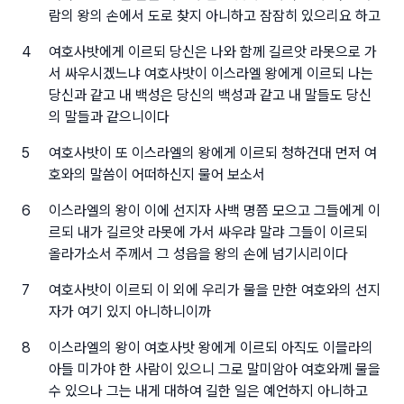
람의 왕의 손에서 도로 찾지 아니하고 잠잠히 있으리요 하고
4
여호사밧에게 이르되 당신은 나와 함께 길르앗 라못으로 가
서 싸우시겠느냐 여호사밧이 이스라엘 왕에게 이르되 나는
당신과 같고 내 백성은 당신의 백성과 같고 내 말들도 당신
의 말들과 같으니이다
5
여호사밧이 또 이스라엘의 왕에게 이르되 청하건대 먼저 여
호와의 말씀이 어떠하신지 물어 보소서
6
이스라엘의 왕이 이에 선지자 사백 명쯤 모으고 그들에게 이
르되 내가 길르앗 라못에 가서 싸우랴 말랴 그들이 이르되
올라가소서 주께서 그 성읍을 왕의 손에 넘기시리이다
7
여호사밧이 이르되 이 외에 우리가 물을 만한 여호와의 선지
자가 여기 있지 아니하니이까
8
이스라엘의 왕이 여호사밧 왕에게 이르되 아직도 이믈라의
아들 미가야 한 사람이 있으니 그로 말미암아 여호와께 물을
수 있으나 그는 내게 대하여 길한 일은 예언하지 아니하고