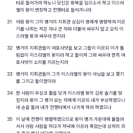
터로 들어가려 하노니 당신은 왕복을 입으소서 하고 이스라
엘의 왕이 변장하고 전쟁터로 들어가니라
31
아람 왕이 그의 병거의 지휘관 삼십이 명에게 명령하여 이르
기를 너희는 작은 자나 큰 자와 더불어 싸우지 말고 오직 이
스라엘 왕과 싸우라 한지라
32
병거의 지휘관들이 여호사밧을 보고 그들이 이르되 이가 틀
림없이 이스라엘의 왕이라 하고 돌이켜 그와 싸우려 한즉 여
호사밧이 소리를 지르는지라
33
병거의 지휘관들이 그가 이스라엘의 왕이 아님을 보고 쫓기
를 그치고 돌이켰더라
34
한 사람이 무심코 활을 당겨 이스라엘 왕의 갑옷 솔기를 맞
힌지라 왕이 그 병거 모는 자에게 이르되 내가 부상하였으니
네 손을 돌려 내가 전쟁터에서 나가게 하라 하였으나
35
이 날에 전쟁이 맹렬하였으므로 왕이 병거 가운데에 붙들려
서서 아람 사람을 막다가 저녁에 이르러 죽었는데 상처의 피