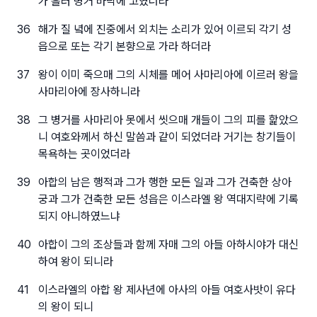
가 흘러 병거 바닥에 고였더라
36
해가 질 녘에 진중에서 외치는 소리가 있어 이르되 각기 성
읍으로 또는 각기 본향으로 가라 하더라
37
왕이 이미 죽으매 그의 시체를 메어 사마리아에 이르러 왕을
사마리아에 장사하니라
38
그 병거를 사마리아 못에서 씻으매 개들이 그의 피를 핥았으
니 여호와께서 하신 말씀과 같이 되었더라 거기는 창기들이
목욕하는 곳이었더라
39
아합의 남은 행적과 그가 행한 모든 일과 그가 건축한 상아
궁과 그가 건축한 모든 성읍은 이스라엘 왕 역대지략에 기록
되지 아니하였느냐
40
아합이 그의 조상들과 함께 자매 그의 아들 아하시야가 대신
하여 왕이 되니라
41
이스라엘의 아합 왕 제사년에 아사의 아들 여호사밧이 유다
의 왕이 되니