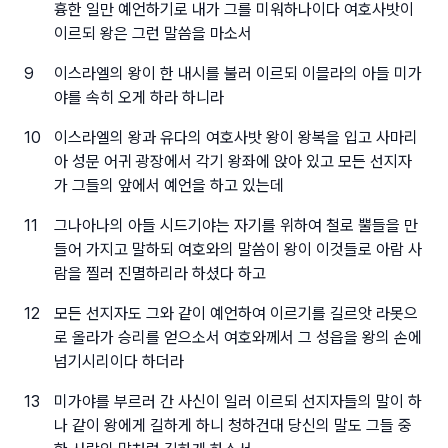
흉한 일만 예언하기로 내가 그를 미워하나이다 여호사밧이
이르되 왕은 그런 말씀을 마소서
9
이스라엘의 왕이 한 내시를 불러 이르되 이믈라의 아들 미가
야를 속히 오게 하라 하니라
10
이스라엘의 왕과 유다의 여호사밧 왕이 왕복을 입고 사마리
아 성문 어귀 광장에서 각기 왕좌에 앉아 있고 모든 선지자
가 그들의 앞에서 예언을 하고 있는데
11
그나아나의 아들 시드기야는 자기를 위하여 철로 뿔들을 만
들어 가지고 말하되 여호와의 말씀이 왕이 이것들로 아람 사
람을 찔러 진멸하리라 하셨다 하고
12
모든 선지자도 그와 같이 예언하여 이르기를 길르앗 라못으
로 올라가 승리를 얻으소서 여호와께서 그 성읍을 왕의 손에
넘기시리이다 하더라
13
미가야를 부르러 간 사신이 일러 이르되 선지자들의 말이 하
나 같이 왕에게 길하게 하니 청하건대 당신의 말도 그들 중