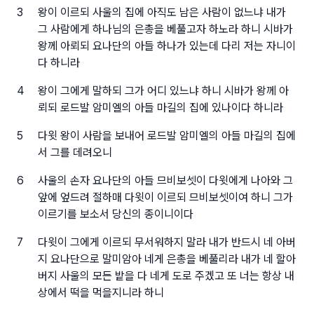
3
왕이 이르되 사울의 집에 아직도 남은 사람이 없느냐 내가
그 사람에게 하나님의 은총을 베풀고자 하노라 하니 시바가
왕께 아뢰되 요나단의 아들 하나가 있는데 다리 저는 자니이
다 하니라
4
왕이 그에게 말하되 그가 어디 있느냐 하니 시바가 왕께 아
뢰되 로드발 암미엘의 아들 마길의 집에 있나이다 하니라
5
다윗 왕이 사람을 보내어 로드발 암미엘의 아들 마길의 집에
서 그를 데려오니
6
사울의 손자 요나단의 아들 므비보셋이 다윗에게 나아와 그
앞에 엎드려 절하매 다윗이 이르되 므비보셋이여 하니 그가
이르기를 보소서 당신의 종이니이다
7
다윗이 그에게 이르되 무서워하지 말라 내가 반드시 네 아버
지 요나단으로 말미암아 네게 은총을 베풀리라 내가 네 할아
버지 사울의 모든 밭을 다 네게 도로 주겠고 또 너는 항상 내
상에서 떡을 먹을지니라 하니