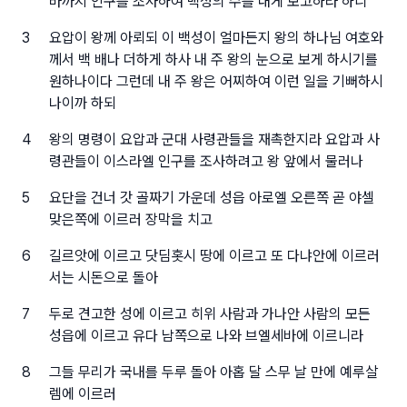
바까지 인구를 조사하여 백성의 수를 내게 보고하라 하니
3
요압이 왕께 아뢰되 이 백성이 얼마든지 왕의 하나님 여호와
께서 백 배나 더하게 하사 내 주 왕의 눈으로 보게 하시기를
원하나이다 그런데 내 주 왕은 어찌하여 이런 일을 기뻐하시
나이까 하되
4
왕의 명령이 요압과 군대 사령관들을 재촉한지라 요압과 사
령관들이 이스라엘 인구를 조사하려고 왕 앞에서 물러나
5
요단을 건너 갓 골짜기 가운데 성읍 아로엘 오른쪽 곧 야셀
맞은쪽에 이르러 장막을 치고
6
길르앗에 이르고 닷딤홋시 땅에 이르고 또 다냐안에 이르러
서는 시돈으로 돌아
7
두로 견고한 성에 이르고 히위 사람과 가나안 사람의 모든
성읍에 이르고 유다 남쪽으로 나와 브엘세바에 이르니라
8
그들 무리가 국내를 두루 돌아 아홉 달 스무 날 만에 예루살
렘에 이르러