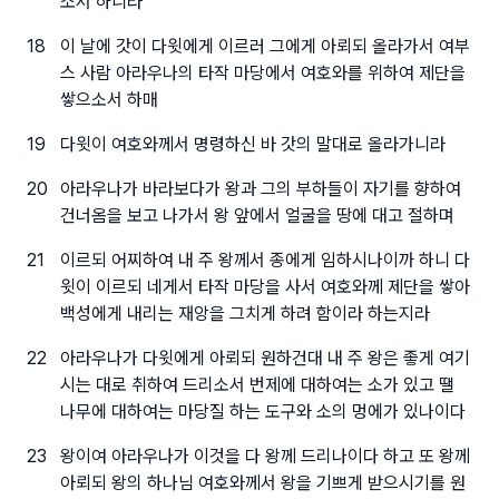
소서 하니라
18
이 날에 갓이 다윗에게 이르러 그에게 아뢰되 올라가서 여부
스 사람 아라우나의 타작 마당에서 여호와를 위하여 제단을
쌓으소서 하매
19
다윗이 여호와께서 명령하신 바 갓의 말대로 올라가니라
20
아라우나가 바라보다가 왕과 그의 부하들이 자기를 향하여
건너옴을 보고 나가서 왕 앞에서 얼굴을 땅에 대고 절하며
21
이르되 어찌하여 내 주 왕께서 종에게 임하시나이까 하니 다
윗이 이르되 네게서 타작 마당을 사서 여호와께 제단을 쌓아
백성에게 내리는 재앙을 그치게 하려 함이라 하는지라
22
아라우나가 다윗에게 아뢰되 원하건대 내 주 왕은 좋게 여기
시는 대로 취하여 드리소서 번제에 대하여는 소가 있고 땔
나무에 대하여는 마당질 하는 도구와 소의 멍에가 있나이다
23
왕이여 아라우나가 이것을 다 왕께 드리나이다 하고 또 왕께
아뢰되 왕의 하나님 여호와께서 왕을 기쁘게 받으시기를 원