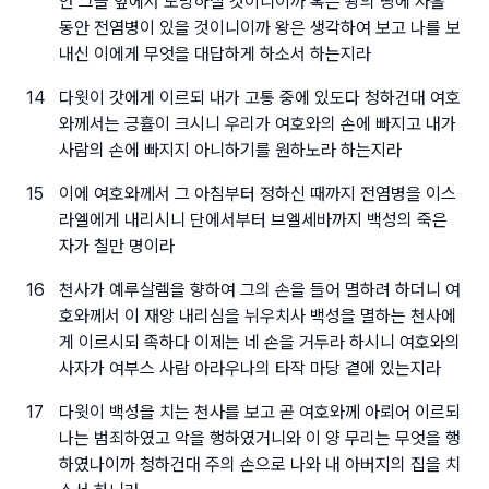
안 그들 앞에서 도망하실 것이니이까 혹은 왕의 땅에 사흘
동안 전염병이 있을 것이니이까 왕은 생각하여 보고 나를 보
내신 이에게 무엇을 대답하게 하소서 하는지라
14
다윗이 갓에게 이르되 내가 고통 중에 있도다 청하건대 여호
와께서는 긍휼이 크시니 우리가 여호와의 손에 빠지고 내가
사람의 손에 빠지지 아니하기를 원하노라 하는지라
15
이에 여호와께서 그 아침부터 정하신 때까지 전염병을 이스
라엘에게 내리시니 단에서부터 브엘세바까지 백성의 죽은
자가 칠만 명이라
16
천사가 예루살렘을 향하여 그의 손을 들어 멸하려 하더니 여
호와께서 이 재앙 내리심을 뉘우치사 백성을 멸하는 천사에
게 이르시되 족하다 이제는 네 손을 거두라 하시니 여호와의
사자가 여부스 사람 아라우나의 타작 마당 곁에 있는지라
17
다윗이 백성을 치는 천사를 보고 곧 여호와께 아뢰어 이르되
나는 범죄하였고 악을 행하였거니와 이 양 무리는 무엇을 행
하였나이까 청하건대 주의 손으로 나와 내 아버지의 집을 치